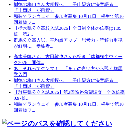
樹徳の梅山さん大相撲へ 二子山親方に決意語る
「十両以上が目標」
和装でランウェイ 参加者募集 10月11日、桐生で第10
回着物フ...
【栃木県公立高校入試2026】全日制全体の倍率は1.05
倍ー第2...
群馬公立高入試、平均点アップ 思考力・読解力重視
が鮮明に 受験者...
高木美帆さん、古田敦也さんら招き「球都桐生ウィー
ク2026」開催...
あ、それってグンマ！ 「を」の言い方から覗く群馬
学入門
樹徳の梅山さん大相撲へ 二子山親方に決意語る
「十両以上が目標」
【群馬県公立入試2026】第2回進路希望調査 全体倍率
0.97倍...
和装でランウェイ 参加者募集 10月11日、桐生で第10
回着物フ...