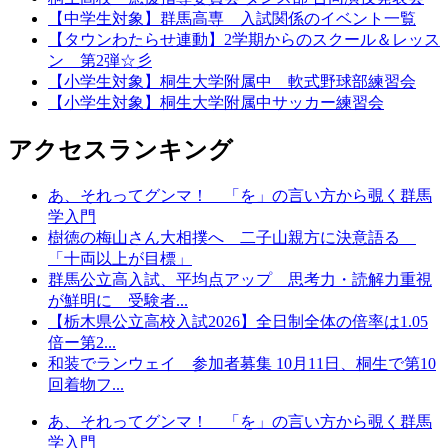
【中学生対象】群馬高専 入試関係のイベント一覧
【タウンわたらせ連動】2学期からのスクール＆レッス
ン 第2弾☆彡
【小学生対象】桐生大学附属中 軟式野球部練習会
【小学生対象】桐生大学附属中サッカー練習会
アクセスランキング
あ、それってグンマ！ 「を」の言い方から覗く群馬
学入門
樹徳の梅山さん大相撲へ 二子山親方に決意語る
「十両以上が目標」
群馬公立高入試、平均点アップ 思考力・読解力重視
が鮮明に 受験者...
【栃木県公立高校入試2026】全日制全体の倍率は1.05
倍ー第2...
和装でランウェイ 参加者募集 10月11日、桐生で第10
回着物フ...
あ、それってグンマ！ 「を」の言い方から覗く群馬
学入門