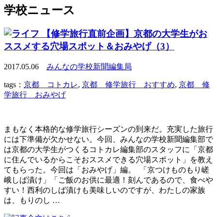
学校ニュース
【修学旅行直前企画】京都の大学生がお
ススメする穴場スポット＆おみやげ（3）
2017.05.06
みんなの学校新聞編集局
tags：
京都 コトカレ
,
京都 修学旅行 おすすめ
,
京都 修
学旅行 おみやげ
まもなく本格的な修学旅行シーズンの到来だ。充実した旅行
には下準備が欠かせない。今回、みんなの学校新聞編集部で
は京都の大学生がつくるコトカレ編集部のスタッフに「京都
に住んでいるからこそおススメできる穴場スポット」を教え
てもらった。今回は「おみやげ」編。 「京つけものもり嵯
峨しば漬け」「ご飯のお供に最適！刻んであるので、食べや
すい！西利のしば漬けも美味しいのですが、わたしの家族
は、もりのし …