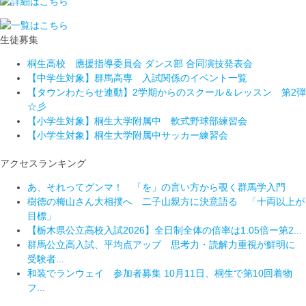
生徒募集
桐生高校 應援指導委員会 ダンス部 合同演技発表会
【中学生対象】群馬高専 入試関係のイベント一覧
【タウンわたらせ連動】2学期からのスクール＆レッスン 第2弾
☆彡
【小学生対象】桐生大学附属中 軟式野球部練習会
【小学生対象】桐生大学附属中サッカー練習会
アクセスランキング
あ、それってグンマ！ 「を」の言い方から覗く群馬学入門
樹徳の梅山さん大相撲へ 二子山親方に決意語る 「十両以上が
目標」
【栃木県公立高校入試2026】全日制全体の倍率は1.05倍ー第2...
群馬公立高入試、平均点アップ 思考力・読解力重視が鮮明に
受験者...
和装でランウェイ 参加者募集 10月11日、桐生で第10回着物
フ...