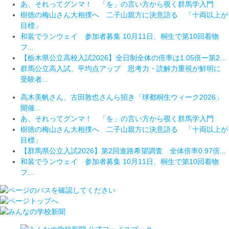
あ、それってグンマ！ 「を」の言い方から覗く群馬学入門
樹徳の梅山さん大相撲へ 二子山親方に決意語る 「十両以上が
目標」
和装でランウェイ 参加者募集 10月11日、桐生で第10回着物
フ...
【栃木県公立高校入試2026】全日制全体の倍率は1.05倍ー第2...
群馬公立高入試、平均点アップ 思考力・読解力重視が鮮明に
受験者...
高木美帆さん、古田敦也さんら招き「球都桐生ウィーク2026」
開催...
あ、それってグンマ！ 「を」の言い方から覗く群馬学入門
樹徳の梅山さん大相撲へ 二子山親方に決意語る 「十両以上が
目標」
【群馬県公立入試2026】第2回進路希望調査 全体倍率0.97倍...
和装でランウェイ 参加者募集 10月11日、桐生で第10回着物
フ...