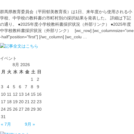
群馬県教育委員会（平田郁美教育長）は1日、来年度から使用される小
学校、中学校の教科書の市町村別の採択結果を発表した。 詳細は下記
の通り。 ●2025年度小学校教科書採択状況（外部リンク） ●2025年度
中学校教科書採択状況（外部リンク） [wc_row] [wc_columnsize="one
-half"position="first"] [/wc_column] [wc_colu …
イベント
8月 2026
月
火
水
木
金
土
日
1
2
3
4
5
6
7
8
9
10
11
12
13
14
15
16
17
18
19
20
21
22
23
24
25
26
27
28
29
30
31
« 7月
9月 »