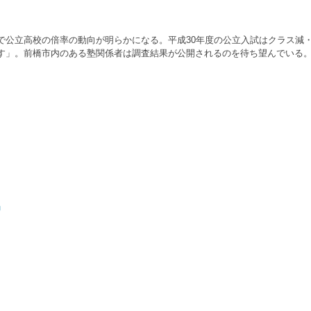
で公立高校の倍率の動向が明らかになる。平成30年度の公立入試はクラス減・
す」。前橋市内のある塾関係者は調査結果が公開されるのを待ち望んでいる。 
」
」
」
..
..