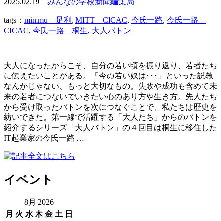
2025.02.19
みんなの学校新聞編集局
tags：
minimu 足利
,
MITT CICAC
,
今氏一路
,
今氏一路
CICAC
,
今氏一路 桐生
,
大人バトン
大人になったからこそ、自分の若い頃を振り返り、若者たち
に伝えたいことがある。「今の若い奴は･･･」といった説教
なんかじゃない、もっと大切なもの。失敗や成功も含めて未
来の若者につないでいきたい心のあり方や生き方。先人たち
から受け取ったバトンを次につなぐことで、私たちは歴史を
紡いできた。第一線で活躍する「大人たち」からのバトンを
紹介するシリーズ「大人バトン」の４回目は桐生に移住した
IT起業家の今氏一路 …
イベント
8月 2026
月
火
水
木
金
土
日