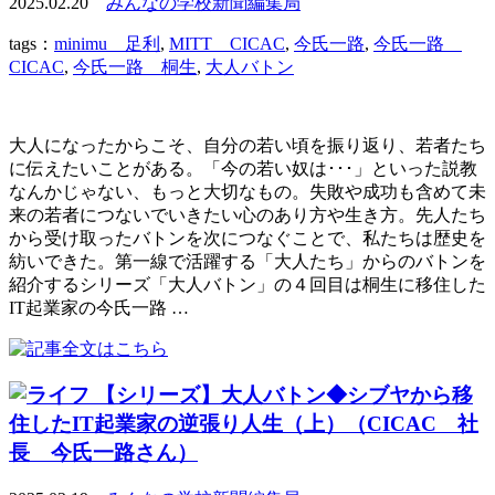
2025.02.20
みんなの学校新聞編集局
tags：
minimu 足利
,
MITT CICAC
,
今氏一路
,
今氏一路
CICAC
,
今氏一路 桐生
,
大人バトン
大人になったからこそ、自分の若い頃を振り返り、若者たち
に伝えたいことがある。「今の若い奴は･･･」といった説教
なんかじゃない、もっと大切なもの。失敗や成功も含めて未
来の若者につないでいきたい心のあり方や生き方。先人たち
から受け取ったバトンを次につなぐことで、私たちは歴史を
紡いできた。第一線で活躍する「大人たち」からのバトンを
紹介するシリーズ「大人バトン」の４回目は桐生に移住した
IT起業家の今氏一路 …
【シリーズ】大人バトン◆シブヤから移
住したIT起業家の逆張り人生（上）（CICAC 社
長 今氏一路さん）