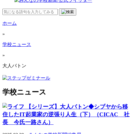
ホーム
»
学校ニュース
»
大人バトン
学校ニュース
【シリーズ】大人バトン◆シブヤから移
住したIT起業家の逆張り人生（下）（CICAC 社
長 今氏一路さん）