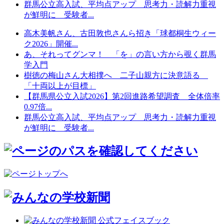
群馬公立高入試、平均点アップ 思考力・読解力重視
が鮮明に 受験者...
高木美帆さん、古田敦也さんら招き「球都桐生ウィー
ク2026」開催...
あ、それってグンマ！ 「を」の言い方から覗く群馬
学入門
樹徳の梅山さん大相撲へ 二子山親方に決意語る
「十両以上が目標」
【群馬県公立入試2026】第2回進路希望調査 全体倍率
0.97倍...
群馬公立高入試、平均点アップ 思考力・読解力重視
が鮮明に 受験者...