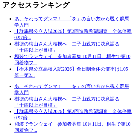
アクセスランキング
あ、それってグンマ！ 「を」の言い方から覗く群馬
学入門
【群馬県公立入試2026】第2回進路希望調査 全体倍率
0.97倍...
樹徳の梅山さん大相撲へ 二子山親方に決意語る
「十両以上が目標」
和装でランウェイ 参加者募集 10月11日、桐生で第10
回着物フ...
【栃木県公立高校入試2026】全日制全体の倍率は1.05
倍ー第2...
あ、それってグンマ！ 「を」の言い方から覗く群馬
学入門
樹徳の梅山さん大相撲へ 二子山親方に決意語る
「十両以上が目標」
【群馬県公立入試2026】第2回進路希望調査 全体倍率
0.97倍...
和装でランウェイ 参加者募集 10月11日、桐生で第10
回着物フ...