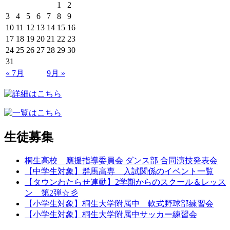
1
2
3
4
5
6
7
8
9
10
11
12
13
14
15
16
17
18
19
20
21
22
23
24
25
26
27
28
29
30
31
« 7月
9月 »
生徒募集
桐生高校 應援指導委員会 ダンス部 合同演技発表会
【中学生対象】群馬高専 入試関係のイベント一覧
【タウンわたらせ連動】2学期からのスクール＆レッス
ン 第2弾☆彡
【小学生対象】桐生大学附属中 軟式野球部練習会
【小学生対象】桐生大学附属中サッカー練習会