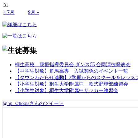
31
« 7月
9月 »
桐生高校 應援指導委員会 ダンス部 合同演技発表会
【中学生対象】群馬高専 入試関係のイベント一覧
【タウンわたらせ連動】2学期からのスクール＆レッス
【小学生対象】桐生大学附属中 軟式野球部練習会
【小学生対象】桐生大学附属中サッカー練習会
@np_schoolsさんのツイート