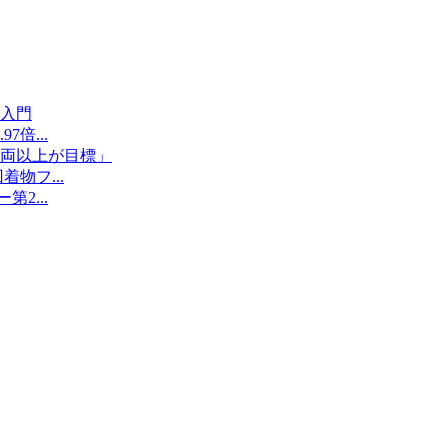
入門
入門
6」開催...
倍...
両以上が目標」
入門
両以上が目標」
倍...
両以上が目標」
物フ...
2...
倍...
2...
物フ...
明に 受験者...