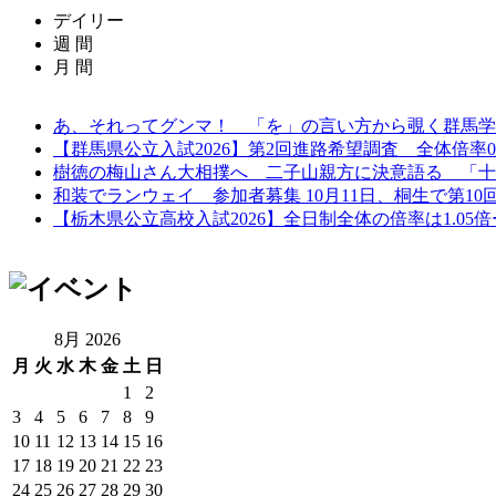
デイリー
週 間
月 間
あ、それってグンマ！ 「を」の言い方から覗く群馬学
あ、それってグンマ！ 「を」の言い方から覗く群馬学
高木美帆さん、古田敦也さんら招き「球都桐生ウィーク202
【群馬県公立入試2026】第2回進路希望調査 全体倍率0.97
樹徳の梅山さん大相撲へ 二子山親方に決意語る 「十
あ、それってグンマ！ 「を」の言い方から覗く群馬学
樹徳の梅山さん大相撲へ 二子山親方に決意語る 「十
【群馬県公立入試2026】第2回進路希望調査 全体倍率0.97
樹徳の梅山さん大相撲へ 二子山親方に決意語る 「十
和装でランウェイ 参加者募集 10月11日、桐生で第10回着
【栃木県公立高校入試2026】全日制全体の倍率は1.05倍ー第
【群馬県公立入試2026】第2回進路希望調査 全体倍率0.97
【栃木県公立高校入試2026】全日制全体の倍率は1.05倍ー第
和装でランウェイ 参加者募集 10月11日、桐生で第10回着
群馬公立高入試、平均点アップ 思考力・読解力重視が鮮
8月 2026
月
火
水
木
金
土
日
1
2
3
4
5
6
7
8
9
10
11
12
13
14
15
16
17
18
19
20
21
22
23
24
25
26
27
28
29
30