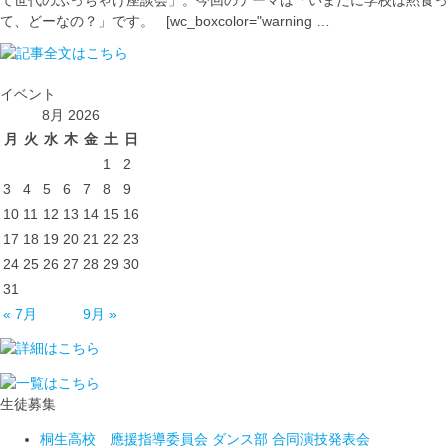
て世代のぶっちゃけ座談会」。今回のテーマは「いまだに学校は黙食っ
て、どーなの？」です。 [wc_boxcolor="warning …
イベント
8月 2026
月
火
水
木
金
土
日
1
2
3
4
5
6
7
8
9
10
11
12
13
14
15
16
17
18
19
20
21
22
23
24
25
26
27
28
29
30
31
« 7月
9月 »
生徒募集
桐生高校 應援指導委員会 ダンス部 合同演技発表会