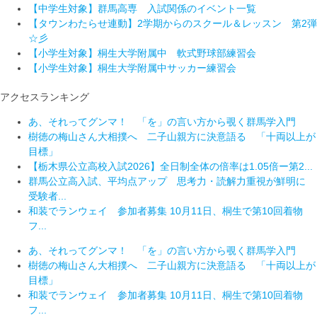
【中学生対象】群馬高専 入試関係のイベント一覧
【タウンわたらせ連動】2学期からのスクール＆レッスン 第2弾
☆彡
【小学生対象】桐生大学附属中 軟式野球部練習会
【小学生対象】桐生大学附属中サッカー練習会
アクセスランキング
あ、それってグンマ！ 「を」の言い方から覗く群馬学入門
樹徳の梅山さん大相撲へ 二子山親方に決意語る 「十両以上が
目標」
【栃木県公立高校入試2026】全日制全体の倍率は1.05倍ー第2...
群馬公立高入試、平均点アップ 思考力・読解力重視が鮮明に
受験者...
和装でランウェイ 参加者募集 10月11日、桐生で第10回着物
フ...
あ、それってグンマ！ 「を」の言い方から覗く群馬学入門
樹徳の梅山さん大相撲へ 二子山親方に決意語る 「十両以上が
目標」
和装でランウェイ 参加者募集 10月11日、桐生で第10回着物
フ...