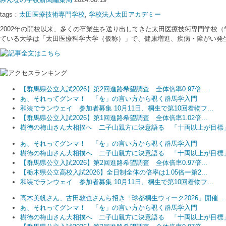
tags：
太田医療技術専門学校
,
学校法人太田アカデミー
2002年の開校以来、多くの卒業生を送り出してきた太田医療技術専門学校
ている大学は「太田医療科学大学（仮称）」で、健康増進、疾病・障がい発
【群馬県公立入試2026】第2回進路希望調査 全体倍率0.97倍...
あ、それってグンマ！ 「を」の言い方から覗く群馬学入門
和装でランウェイ 参加者募集 10月11日、桐生で第10回着物フ...
【群馬県公立入試2026】第1回進路希望調査 全体倍率1.02倍...
樹徳の梅山さん大相撲へ 二子山親方に決意語る 「十両以上が目標
あ、それってグンマ！ 「を」の言い方から覗く群馬学入門
樹徳の梅山さん大相撲へ 二子山親方に決意語る 「十両以上が目標
【群馬県公立入試2026】第2回進路希望調査 全体倍率0.97倍...
【栃木県公立高校入試2026】全日制全体の倍率は1.05倍ー第2...
和装でランウェイ 参加者募集 10月11日、桐生で第10回着物フ...
高木美帆さん、古田敦也さんら招き「球都桐生ウィーク2026」開催...
あ、それってグンマ！ 「を」の言い方から覗く群馬学入門
樹徳の梅山さん大相撲へ 二子山親方に決意語る 「十両以上が目標