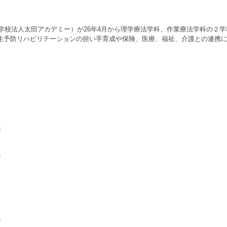
（学校法人太田アカデミー）が26年4月から理学療法学科、作業療法学科の２
生予防リハビリテーションの担い手育成や保険、医療、福祉、介護との連携に
」
」
」