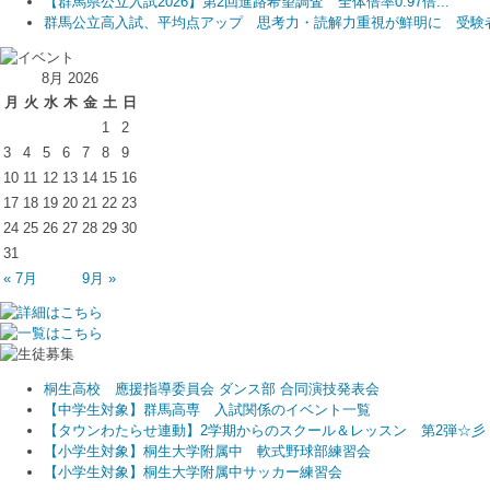
【群馬県公立入試2026】第2回進路希望調査 全体倍率0.97倍...
群馬公立高入試、平均点アップ 思考力・読解力重視が鮮明に 受験者.
8月 2026
月
火
水
木
金
土
日
1
2
3
4
5
6
7
8
9
10
11
12
13
14
15
16
17
18
19
20
21
22
23
24
25
26
27
28
29
30
31
« 7月
9月 »
桐生高校 應援指導委員会 ダンス部 合同演技発表会
【中学生対象】群馬高専 入試関係のイベント一覧
【タウンわたらせ連動】2学期からのスクール＆レッスン 第2弾☆彡
【小学生対象】桐生大学附属中 軟式野球部練習会
【小学生対象】桐生大学附属中サッカー練習会