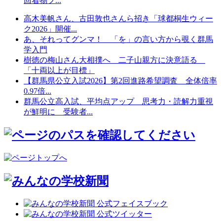
回着物フ...
高木美帆さん、古田敦也さんら招き「球都桐生ウィー
ク2026」開催...
あ、それってグンマ！ 「を」の言い方から覗く群馬
学入門
樹徳の梅山さん大相撲へ 二子山親方に決意語る
「十両以上が目標」
【群馬県公立入試2026】第2回進路希望調査 全体倍率
0.97倍...
群馬公立高入試、平均点アップ 思考力・読解力重視
が鮮明に 受験者...