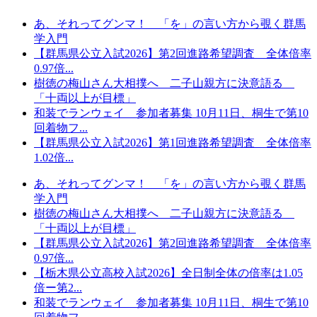
あ、それってグンマ！ 「を」の言い方から覗く群馬
学入門
【群馬県公立入試2026】第2回進路希望調査 全体倍率
0.97倍...
樹徳の梅山さん大相撲へ 二子山親方に決意語る
「十両以上が目標」
和装でランウェイ 参加者募集 10月11日、桐生で第10
回着物フ...
【群馬県公立入試2026】第1回進路希望調査 全体倍率
1.02倍...
あ、それってグンマ！ 「を」の言い方から覗く群馬
学入門
樹徳の梅山さん大相撲へ 二子山親方に決意語る
「十両以上が目標」
【群馬県公立入試2026】第2回進路希望調査 全体倍率
0.97倍...
【栃木県公立高校入試2026】全日制全体の倍率は1.05
倍ー第2...
和装でランウェイ 参加者募集 10月11日、桐生で第10