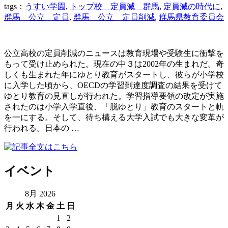
tags：
うすい学園
,
トップ校 定員減 群馬
,
定員減の時代に
,
群馬 公立 定員
,
群馬 公立 定員削減
,
群馬県教育委員会
公立高校の定員削減のニュースは教育現場や受験生に衝撃を
もって受け止められた。現在の中３は2002年の生まれだ。奇
しくも生まれた年にゆとり教育がスタートし、彼らが小学校
に入学した頃から、OECDの学習到達度調査の結果を受けて
ゆとり教育の見直しが行われた。学習指導要領の改定が実施
されたのは小学入学直後、「脱ゆとり」教育のスタートと軌
を一にする。そして、待ち構える大学入試でも大きな変革が
行われる。日本の …
イベント
8月 2026
月
火
水
木
金
土
日
1
2