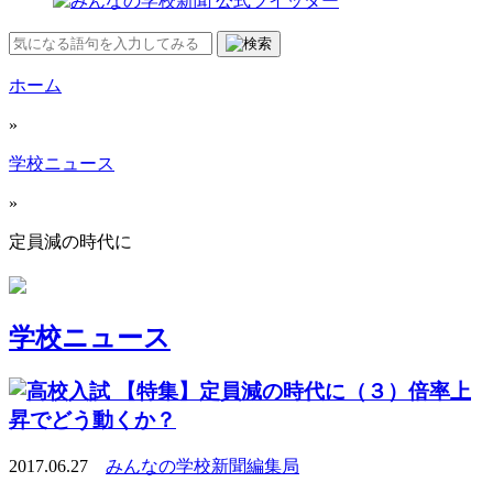
ホーム
»
学校ニュース
»
定員減の時代に
学校ニュース
【特集】定員減の時代に（３）倍率上
昇でどう動くか？
2017.06.27
みんなの学校新聞編集局