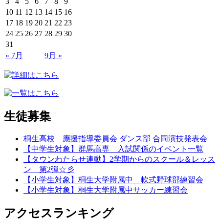
3
4
5
6
7
8
9
10
11
12
13
14
15
16
17
18
19
20
21
22
23
24
25
26
27
28
29
30
31
« 7月
9月 »
生徒募集
桐生高校 應援指導委員会 ダンス部 合同演技発表会
【中学生対象】群馬高専 入試関係のイベント一覧
【タウンわたらせ連動】2学期からのスクール＆レッス
ン 第2弾☆彡
【小学生対象】桐生大学附属中 軟式野球部練習会
【小学生対象】桐生大学附属中サッカー練習会
アクセスランキング