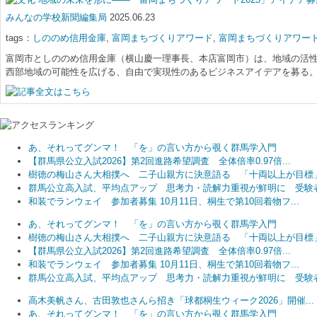
みんなの学校新聞編集局
2025.06.23
tags：
しののめ信用金庫
,
富岡まちづくりアワード
,
富岡まちづくりアワード2
富岡市としののめ信用金庫（横山慶一理事長、本店富岡市）は、地域の活性
西部地域の可能性を広げる、自由で実現性のあるビジネスアイデアを募る。
あ、それってグンマ！ 「を」の言い方から覗く群馬学入門
【群馬県公立入試2026】第2回進路希望調査 全体倍率0.97倍...
樹徳の梅山さん大相撲へ 二子山親方に決意語る 「十両以上が目標
群馬公立高入試、平均点アップ 思考力・読解力重視が鮮明に 受験者.
和装でランウェイ 参加者募集 10月11日、桐生で第10回着物フ...
あ、それってグンマ！ 「を」の言い方から覗く群馬学入門
樹徳の梅山さん大相撲へ 二子山親方に決意語る 「十両以上が目標
【群馬県公立入試2026】第2回進路希望調査 全体倍率0.97倍...
和装でランウェイ 参加者募集 10月11日、桐生で第10回着物フ...
群馬公立高入試、平均点アップ 思考力・読解力重視が鮮明に 受験者.
高木美帆さん、古田敦也さんら招き「球都桐生ウィーク2026」開催...
あ、それってグンマ！ 「を」の言い方から覗く群馬学入門