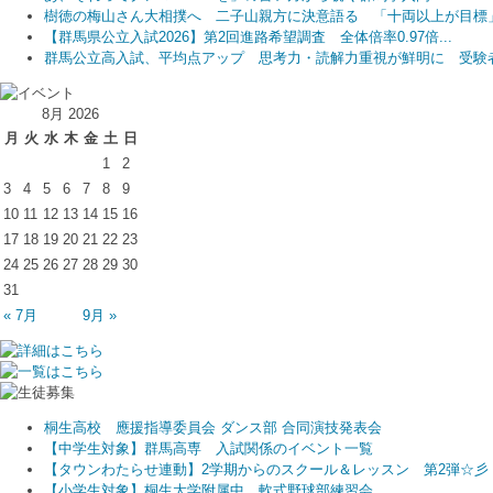
樹徳の梅山さん大相撲へ 二子山親方に決意語る 「十両以上が目標
【群馬県公立入試2026】第2回進路希望調査 全体倍率0.97倍...
群馬公立高入試、平均点アップ 思考力・読解力重視が鮮明に 受験者.
8月 2026
月
火
水
木
金
土
日
1
2
3
4
5
6
7
8
9
10
11
12
13
14
15
16
17
18
19
20
21
22
23
24
25
26
27
28
29
30
31
« 7月
9月 »
桐生高校 應援指導委員会 ダンス部 合同演技発表会
【中学生対象】群馬高専 入試関係のイベント一覧
【タウンわたらせ連動】2学期からのスクール＆レッスン 第2弾☆彡
【小学生対象】桐生大学附属中 軟式野球部練習会