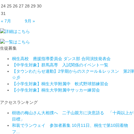
24
25
26
27
28
29
30
31
« 7月
9月 »
生徒募集
桐生高校 應援指導委員会 ダンス部 合同演技発表会
【中学生対象】群馬高専 入試関係のイベント一覧
【タウンわたらせ連動】2学期からのスクール＆レッスン 第2弾
☆彡
【小学生対象】桐生大学附属中 軟式野球部練習会
【小学生対象】桐生大学附属中サッカー練習会
アクセスランキング
樹徳の梅山さん大相撲へ 二子山親方に決意語る 「十両以上が
目標」
和装でランウェイ 参加者募集 10月11日、桐生で第10回着物
フ...