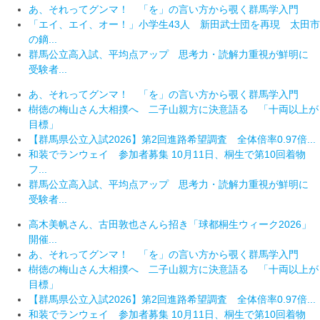
あ、それってグンマ！ 「を」の言い方から覗く群馬学入門
「エイ、エイ、オー！」小学生43人 新田武士団を再現 太田市
の鏑...
群馬公立高入試、平均点アップ 思考力・読解力重視が鮮明に
受験者...
あ、それってグンマ！ 「を」の言い方から覗く群馬学入門
樹徳の梅山さん大相撲へ 二子山親方に決意語る 「十両以上が
目標」
【群馬県公立入試2026】第2回進路希望調査 全体倍率0.97倍...
和装でランウェイ 参加者募集 10月11日、桐生で第10回着物
フ...
群馬公立高入試、平均点アップ 思考力・読解力重視が鮮明に
受験者...
高木美帆さん、古田敦也さんら招き「球都桐生ウィーク2026」
開催...
あ、それってグンマ！ 「を」の言い方から覗く群馬学入門
樹徳の梅山さん大相撲へ 二子山親方に決意語る 「十両以上が
目標」
【群馬県公立入試2026】第2回進路希望調査 全体倍率0.97倍...
和装でランウェイ 参加者募集 10月11日、桐生で第10回着物