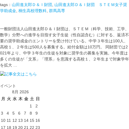
tags：
山田進太郎Ｄ＆Ｉ財団
,
山田進太郎Ｄ＆Ｉ財団 ＳＴＥＭ女子奨
学助成金
,
桐生高校理数科
,
群馬高専
一般財団法人山田進太郎Ｄ＆Ｉ財団は、ＳＴＥＭ（科学、技術、工学、
数学）分野への進学を目指す女子生徒（性自認含む）に対する、返済不
要の奨学助成金のエントリーを受け付けている。中学３年生は100人、
高校１、２年生は500人を募集する。給付金額は10万円。 同財団では2
021年より、中学３年生の生徒を対象に奨学生の募集を実施。今年度は
多くの生徒が「文系」「理系」を意識する高校１、２年生まで対象学年
を拡大 …
イベント
8月 2026
月
火
水
木
金
土
日
1
2
3
4
5
6
7
8
9
10
11
12
13
14
15
16
17
18
19
20
21
22
23