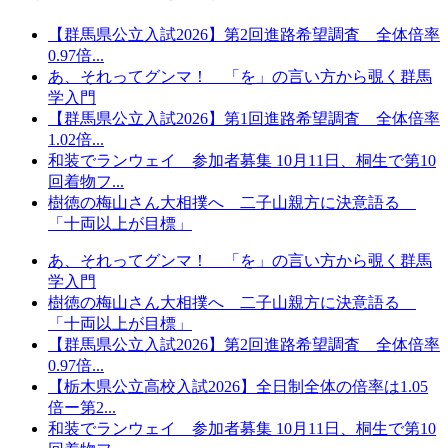
【群馬県公立入試2026】第2回進路希望調査 全体倍率
0.97倍...
あ、それってグンマ！ 「を」の言い方から覗く群馬
学入門
【群馬県公立入試2026】第1回進路希望調査 全体倍率
1.02倍...
和装でランウェイ 参加者募集 10月11日、桐生で第10
回着物フ...
樹徳の梅山さん大相撲へ 二子山親方に決意語る
「十両以上が目標」
あ、それってグンマ！ 「を」の言い方から覗く群馬
学入門
樹徳の梅山さん大相撲へ 二子山親方に決意語る
「十両以上が目標」
【群馬県公立入試2026】第2回進路希望調査 全体倍率
0.97倍...
【栃木県公立高校入試2026】全日制全体の倍率は1.05
倍ー第2...
和装でランウェイ 参加者募集 10月11日、桐生で第10