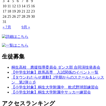
3
4
5
6
7
8
9
10
11
12
13
14
15
16
17
18
19
20
21
22
23
24
25
26
27
28
29
30
31
« 7月
9月 »
生徒募集
桐生高校 應援指導委員会 ダンス部 合同演技発表会
【中学生対象】群馬高専 入試関係のイベント一覧
【タウンわたらせ連動】2学期からのスクール＆レッス
ン 第2弾☆彡
【小学生対象】桐生大学附属中 軟式野球部練習会
【小学生対象】桐生大学附属中サッカー練習会
アクセスランキング