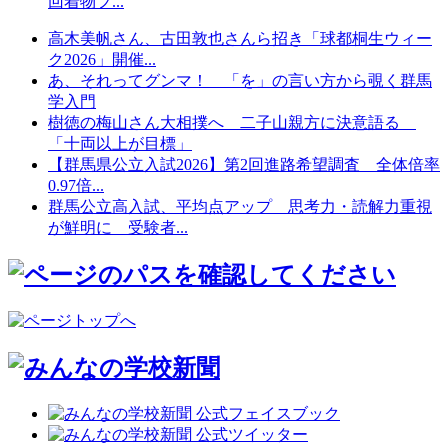
回着物フ...
高木美帆さん、古田敦也さんら招き「球都桐生ウィー
ク2026」開催...
あ、それってグンマ！ 「を」の言い方から覗く群馬
学入門
樹徳の梅山さん大相撲へ 二子山親方に決意語る
「十両以上が目標」
【群馬県公立入試2026】第2回進路希望調査 全体倍率
0.97倍...
群馬公立高入試、平均点アップ 思考力・読解力重視
が鮮明に 受験者...