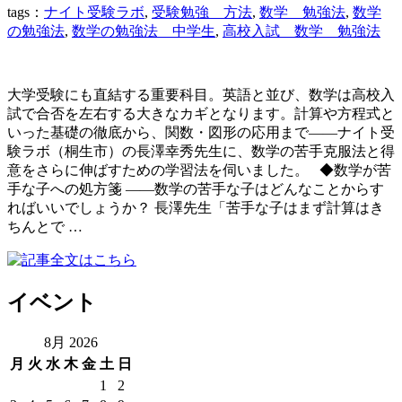
tags：
ナイト受験ラボ
,
受験勉強 方法
,
数学 勉強法
,
数学
の勉強法
,
数学の勉強法 中学生
,
高校入試 数学 勉強法
大学受験にも直結する重要科目。英語と並び、数学は高校入
試で合否を左右する大きなカギとなります。計算や方程式と
いった基礎の徹底から、関数・図形の応用まで――ナイト受
験ラボ（桐生市）の長澤幸秀先生に、数学の苦手克服法と得
意をさらに伸ばすための学習法を伺いました。 ◆数学が苦
手な子への処方箋 ――数学の苦手な子はどんなことからす
ればいいでしょうか？ 長澤先生「苦手な子はまず計算はき
ちんとで …
イベント
8月 2026
月
火
水
木
金
土
日
1
2