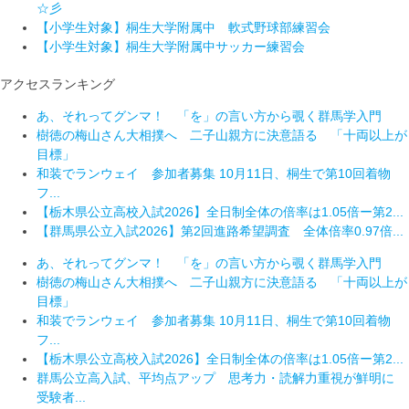
☆彡
【小学生対象】桐生大学附属中 軟式野球部練習会
【小学生対象】桐生大学附属中サッカー練習会
アクセスランキング
あ、それってグンマ！ 「を」の言い方から覗く群馬学入門
樹徳の梅山さん大相撲へ 二子山親方に決意語る 「十両以上が
目標」
和装でランウェイ 参加者募集 10月11日、桐生で第10回着物
フ...
【栃木県公立高校入試2026】全日制全体の倍率は1.05倍ー第2...
【群馬県公立入試2026】第2回進路希望調査 全体倍率0.97倍...
あ、それってグンマ！ 「を」の言い方から覗く群馬学入門
樹徳の梅山さん大相撲へ 二子山親方に決意語る 「十両以上が
目標」
和装でランウェイ 参加者募集 10月11日、桐生で第10回着物
フ...
【栃木県公立高校入試2026】全日制全体の倍率は1.05倍ー第2...
群馬公立高入試、平均点アップ 思考力・読解力重視が鮮明に
受験者...