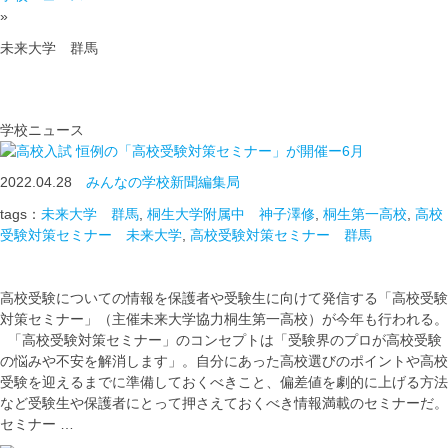
»
未来大学 群馬
学校ニュース
恒例の「高校受験対策セミナー」が開催ー6月
2022.04.28
みんなの学校新聞編集局
tags：
未来大学 群馬
,
桐生大学附属中 神子澤修
,
桐生第一高校
,
高校
受験対策セミナー 未来大学
,
高校受験対策セミナー 群馬
高校受験についての情報を保護者や受験生に向けて発信する「高校受験
対策セミナー」（主催未来大学協力桐生第一高校）が今年も行われる。
「高校受験対策セミナー」のコンセプトは「受験界のプロが高校受験
の悩みや不安を解消します」。自分にあった高校選びのポイントや高校
受験を迎えるまでに準備しておくべきこと、偏差値を劇的に上げる方法
など受験生や保護者にとって押さえておくべき情報満載のセミナーだ。
セミナー …