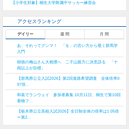
【小学生対象】桐生大学附属中サッカー練習会
アクセスランキング
デイリー
週 間
月 間
あ、それってグンマ！ 「を」の言い方から覗く群馬学
入門
樹徳の梅山さん大相撲へ 二子山親方に決意語る 「十
両以上が目標」
【群馬県公立入試2026】第2回進路希望調査 全体倍率0.
97倍...
和装でランウェイ 参加者募集 10月11日、桐生で第10回
着物フ...
【栃木県公立高校入試2026】全日制全体の倍率は1.05倍
ー第2...