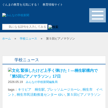
ぐんまの教育を元気にする！ 教育情報サイト
メニュー
ホーム
»
学校ニュース
»
第５回ピアノマラソン
学校ニュース
緊張したけど上手く弾けた！―桐生駅構内で
「第5回ピアノマラソン」17日
2026.05.19
みんなの学校新聞編集局
tags：
キリピア 桐生駅
,
プレッソムージカーレ
,
桐生市 イベ
ント
,
桐生市民活動推進センター ゆい
,
第５回ピアノマラソン