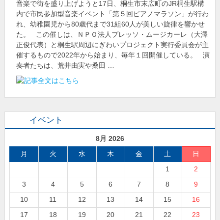
音楽で街を盛り上げようと17日、桐生市末広町のJR桐生駅構
内で市民参加型音楽イベント「第５回ピアノマラソン」が行わ
れ、幼稚園児から80歳代まで31組60人が美しい旋律を響かせ
た。 この催しは、ＮＰＯ法人プレッソ・ムージカーレ（大澤
正俊代表）と桐生駅周辺にぎわいプロジェクト実行委員会が主
催するもので2022年から始まり、毎年１回開催している。 演
奏者たちは、荒井由実や桑田 …
イベント
8月 2026
月
火
水
木
金
土
日
1
2
3
4
5
6
7
8
9
10
11
12
13
14
15
16
17
18
19
20
21
22
23