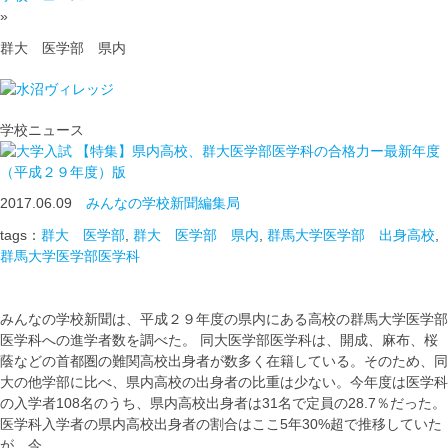
»
群大 医学部 県内
学校ニュース
【特集】県内高校、群大医学部医学科の合格力ー最新年度
（平成２９年度）版
2017.06.09
みんなの学校新聞編集局
tags：
群大 医学部
,
群大 医学部 県内
,
群馬大学医学部 出身高校
,
群馬大学医学部医学科
みんなの学校新聞は、平成２９年度の県内にある高校の群馬大学医学部
医学科への進学者数を調べた。 同大医学部医学科は、開成、麻布、桜
蔭などの首都圏の難関高校出身者が数多く在籍している。そのため、同
大の他学部に比べ、県内高校の出身者の比重は少ない。今年度は医学科
の入学者108名のうち、県内高校出身者は31名で定員の28.7％だった。
医学科入学者の県内高校出身者の割合はここ5年30%超で推移していた
が、今 …