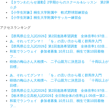
【タウンわたらせ連動】2学期からのスクール＆レッスン 第2弾
☆彡
【小学生対象】桐生大学附属中 軟式野球部練習会
【小学生対象】桐生大学附属中サッカー練習会
アクセスランキング
【群馬県公立入試2026】第2回進路希望調査 全体倍率0.97倍...
あ、それってグンマ！ 「を」の言い方から覗く群馬学入門
【群馬県公立入試2026】第1回進路希望調査 全体倍率1.02倍...
和装でランウェイ 参加者募集 10月11日、桐生で第10回着物
フ...
樹徳の梅山さん大相撲へ 二子山親方に決意語る 「十両以上が
目標」
あ、それってグンマ！ 「を」の言い方から覗く群馬学入門
樹徳の梅山さん大相撲へ 二子山親方に決意語る 「十両以上が
目標」
【群馬県公立入試2026】第2回進路希望調査 全体倍率0.97倍...
【栃木県公立高校入試2026】全日制全体の倍率は1.05倍ー第2...
和装でランウェイ 参加者募集 10月11日、桐生で第10回着物
フ...