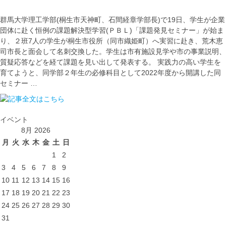
群馬大学理工学部(桐生市天神町、石間経章学部長)で19日、学生が企業
団体に赴く恒例の課題解決型学習(ＰＢＬ)「課題発見セミナー」が始ま
り、２班7人の学生が桐生市役所（同市織姫町）へ実習に赴き、荒木恵
司市長と面会して名刺交換した。学生は市有施設見学や市の事業説明、
質疑応答などを経て課題を見い出して発表する。 実践力の高い学生を
育てようと、同学部２年生の必修科目として2022年度から開講した同
セミナー …
イベント
8月 2026
月
火
水
木
金
土
日
1
2
3
4
5
6
7
8
9
10
11
12
13
14
15
16
17
18
19
20
21
22
23
24
25
26
27
28
29
30
31