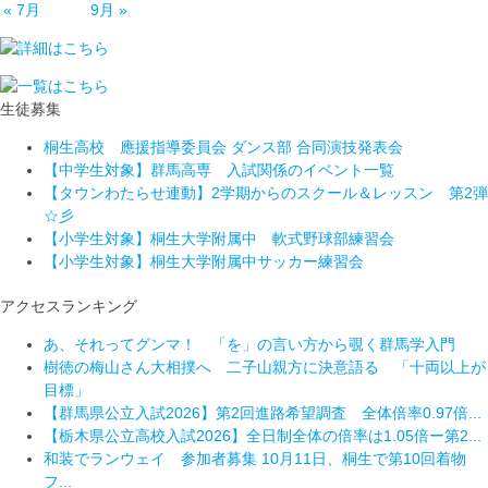
« 7月
9月 »
生徒募集
桐生高校 應援指導委員会 ダンス部 合同演技発表会
【中学生対象】群馬高専 入試関係のイベント一覧
【タウンわたらせ連動】2学期からのスクール＆レッスン 第2弾
☆彡
【小学生対象】桐生大学附属中 軟式野球部練習会
【小学生対象】桐生大学附属中サッカー練習会
アクセスランキング
あ、それってグンマ！ 「を」の言い方から覗く群馬学入門
樹徳の梅山さん大相撲へ 二子山親方に決意語る 「十両以上が
目標」
【群馬県公立入試2026】第2回進路希望調査 全体倍率0.97倍...
【栃木県公立高校入試2026】全日制全体の倍率は1.05倍ー第2...
和装でランウェイ 参加者募集 10月11日、桐生で第10回着物
フ...