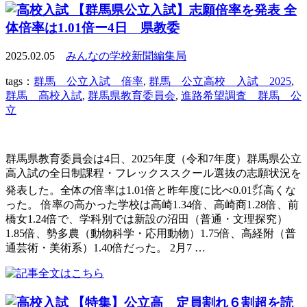
【群馬県公立入試】志願倍率を発表 全
体倍率は1.01倍ー4日 県教委
2025.02.05
みんなの学校新聞編集局
tags：
群馬 公立入試 倍率
,
群馬 公立高校 入試 2025
,
群馬 高校入試
,
群馬県教育委員会
,
進路希望調査 群馬 公
立
群馬県教育委員会は4日、2025年度（令和7年度）群馬県公立
高入試の全日制課程・フレックススクール選抜の志願状況を
発表した。全体の倍率は1.01倍と昨年度に比べ0.01㌽高くな
った。 倍率の高かった学校は高崎1.34倍、高崎商1.28倍、前
橋女1.24倍で、学科別では新設の沼田（普通・文理探究）
1.85倍、勢多農（動物科学・応用動物）1.75倍、高経附（普
通芸術・美術系）1.40倍だった。 2月7 …
【特集】公立高 定員割れ６割超を読