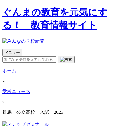
ぐんまの教育を元気にす
る！ 教育情報サイト
メニュー
ホーム
»
学校ニュース
»
群馬 公立高校 入試 2025