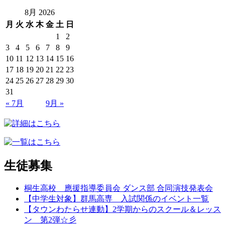
8月 2026
月
火
水
木
金
土
日
1
2
3
4
5
6
7
8
9
10
11
12
13
14
15
16
17
18
19
20
21
22
23
24
25
26
27
28
29
30
31
« 7月
9月 »
生徒募集
桐生高校 應援指導委員会 ダンス部 合同演技発表会
【中学生対象】群馬高専 入試関係のイベント一覧
【タウンわたらせ連動】2学期からのスクール＆レッス
ン 第2弾☆彡