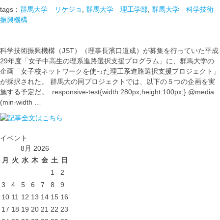
tags：
群馬大学 リケジョ
,
群馬大学 理工学部
,
群馬大学 科学技術
振興機構
科学技術振興機構（JST）（理事長濱口道成）が募集を行っていた平成
29年度「女子中高生の理系進路選択支援プログラム」に、群馬大学の
企画「女子校ネットワークを使った理工系進路選択支援プロジェクト」
が採択された。 群馬大の同プロジェクトでは、以下の５つの企画を実
施する予定だ。 .responsive-test{width:280px;height:100px;} @media
(min-width …
イベント
8月 2026
月
火
水
木
金
土
日
1
2
3
4
5
6
7
8
9
10
11
12
13
14
15
16
17
18
19
20
21
22
23