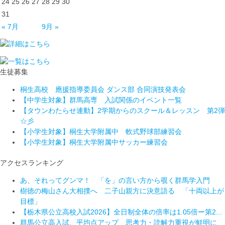
24
25
26
27
28
29
30
31
« 7月
9月 »
生徒募集
桐生高校 應援指導委員会 ダンス部 合同演技発表会
【中学生対象】群馬高専 入試関係のイベント一覧
【タウンわたらせ連動】2学期からのスクール＆レッスン 第2弾
☆彡
【小学生対象】桐生大学附属中 軟式野球部練習会
【小学生対象】桐生大学附属中サッカー練習会
アクセスランキング
あ、それってグンマ！ 「を」の言い方から覗く群馬学入門
樹徳の梅山さん大相撲へ 二子山親方に決意語る 「十両以上が
目標」
【栃木県公立高校入試2026】全日制全体の倍率は1.05倍ー第2...
群馬公立高入試、平均点アップ 思考力・読解力重視が鮮明に