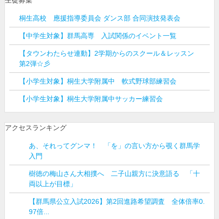
生徒募集
桐生高校 應援指導委員会 ダンス部 合同演技発表会
【中学生対象】群馬高専 入試関係のイベント一覧
【タウンわたらせ連動】2学期からのスクール＆レッスン
第2弾☆彡
【小学生対象】桐生大学附属中 軟式野球部練習会
【小学生対象】桐生大学附属中サッカー練習会
アクセスランキング
あ、それってグンマ！ 「を」の言い方から覗く群馬学
入門
樹徳の梅山さん大相撲へ 二子山親方に決意語る 「十
両以上が目標」
【群馬県公立入試2026】第2回進路希望調査 全体倍率0.
97倍...