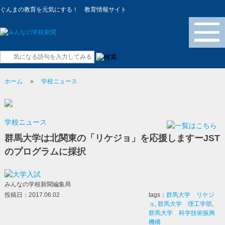
ぐんまの教育を元気にする！ 教育情報サイト
メニュー
ホーム
»
学校ニュース
学校ニュース
群馬大学は北関東の「リケジョ」を応援しますーJST
のプログラムに採択
みんなの学校新聞編集局
投稿日：2017.06.02
tags：
群馬大学 リケジ
ョ
,
群馬大学 理工学部
,
群馬大学 科学技術振興
機構