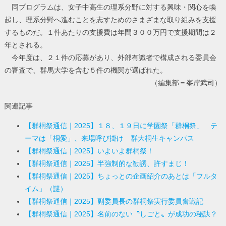
同プログラムは、女子中高生の理系分野に対する興味・関心を喚
起し、理系分野へ進むことを志すためのさまざまな取り組みを支援
するものだ。１件あたりの支援費は年間３００万円で支援期間は２
年とされる。
今年度は、２１件の応募があり、外部有識者で構成される委員会
の審査で、群馬大学を含む５件の機関が選ばれた。
（編集部＝峯岸武司）
関連記事
【群桐祭通信｜2025】１８、１９日に学園祭「群桐祭」 テ
ーマは「桐愛」、来場呼び掛け 群大桐生キャンパス
【群桐祭通信｜2025】いよいよ群桐祭！
【群桐祭通信｜2025】半強制的な勧誘、許すまじ！
【群桐祭通信｜2025】ちょっとの企画紹介のあとは「フルタ
イム」（謎）
【群桐祭通信｜2025】副委員長の群桐祭実行委員奮戦記
【群桐祭通信｜2025】名前のない〝しごと〟が成功の秘訣？