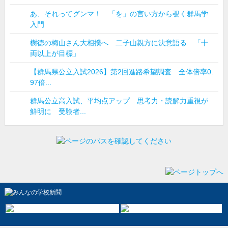
あ、それってグンマ！ 「を」の言い方から覗く群馬学
入門
樹徳の梅山さん大相撲へ 二子山親方に決意語る 「十
両以上が目標」
【群馬県公立入試2026】第2回進路希望調査 全体倍率0.
97倍...
群馬公立高入試、平均点アップ 思考力・読解力重視が
鮮明に 受験者...