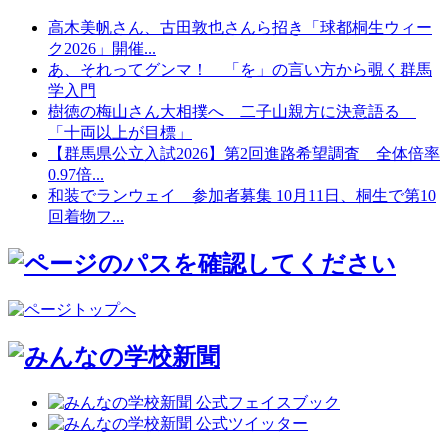
高木美帆さん、古田敦也さんら招き「球都桐生ウィー
ク2026」開催...
あ、それってグンマ！ 「を」の言い方から覗く群馬
学入門
樹徳の梅山さん大相撲へ 二子山親方に決意語る
「十両以上が目標」
【群馬県公立入試2026】第2回進路希望調査 全体倍率
0.97倍...
和装でランウェイ 参加者募集 10月11日、桐生で第10
回着物フ...