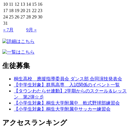
10
11
12
13
14
15
16
17
18
19
20
21
22
23
24
25
26
27
28
29
30
31
« 7月
9月 »
生徒募集
桐生高校 應援指導委員会 ダンス部 合同演技発表会
【中学生対象】群馬高専 入試関係のイベント一覧
【タウンわたらせ連動】2学期からのスクール＆レッス
ン 第2弾☆彡
【小学生対象】桐生大学附属中 軟式野球部練習会
【小学生対象】桐生大学附属中サッカー練習会
アクセスランキング