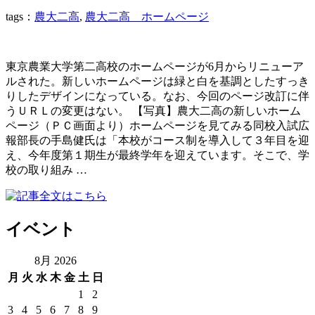
tags：
農大二高
,
農大二高 ホームページ
東京農業大学第二高校のホームページが6月からリニューア
ルされた。新しいホームページは緑と白を基調としたすっき
りしたデザインになっている。なお、今回のページ改訂に伴
うＵＲＬの変更はない。 【写真】農大二高の新しいホーム
ページ（ＰＣ画面より）ホームページを見てみる同校入試広
報部長の手島健氏は「本校がコース制を導入して３年目を迎
え、今年度第１期生が最終学年を迎えています。そこで、学
校の取り組み …
イベント
8月 2026
月
火
水
木
金
土
日
1
2
3
4
5
6
7
8
9