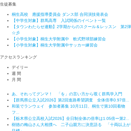
生徒募集
桐生高校 應援指導委員会 ダンス部 合同演技発表会
【中学生対象】群馬高専 入試関係のイベント一覧
【タウンわたらせ連動】2学期からのスクール＆レッスン 第2弾
☆彡
【小学生対象】桐生大学附属中 軟式野球部練習会
【小学生対象】桐生大学附属中サッカー練習会
アクセスランキング
デイリー
週 間
月 間
あ、それってグンマ！ 「を」の言い方から覗く群馬学入門
あ、それってグンマ！ 「を」の言い方から覗く群馬学入門
高木美帆さん、古田敦也さんら招き「球都桐生ウィーク2026」
【群馬県公立入試2026】第2回進路希望調査 全体倍率0.97倍...
樹徳の梅山さん大相撲へ 二子山親方に決意語る 「十両以上が
開催...
和装でランウェイ 参加者募集 10月11日、桐生で第10回着物
目標」
あ、それってグンマ！ 「を」の言い方から覗く群馬学入門
フ...
【群馬県公立入試2026】第2回進路希望調査 全体倍率0.97倍...
樹徳の梅山さん大相撲へ 二子山親方に決意語る 「十両以上が
【栃木県公立高校入試2026】全日制全体の倍率は1.05倍ー第2...
和装でランウェイ 参加者募集 10月11日、桐生で第10回着物
目標」
樹徳の梅山さん大相撲へ 二子山親方に決意語る 「十両以上が
フ...
【群馬県公立入試2026】第2回進路希望調査 全体倍率0.97倍...
目標」
群馬公立高入試、平均点アップ 思考力・読解力重視が鮮明に
群馬公立高入試、平均点アップ 思考力・読解力重視が鮮明に