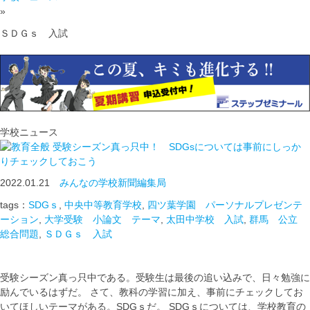
»
ＳＤＧｓ 入試
学校ニュース
受験シーズン真っ只中！ SDGsについては事前にしっか
りチェックしておこう
2022.01.21
みんなの学校新聞編集局
tags：
SDGｓ
,
中央中等教育学校
,
四ツ葉学園 パーソナルプレゼンテ
ーション
,
大学受験 小論文 テーマ
,
太田中学校 入試
,
群馬 公立
総合問題
,
ＳＤＧｓ 入試
受験シーズン真っ只中である。受験生は最後の追い込みで、日々勉強に
励んでいるはずだ。 さて、教科の学習に加え、事前にチェックしてお
いてほしいテーマがある。SDGｓだ。 SDGｓについては、学校教育の