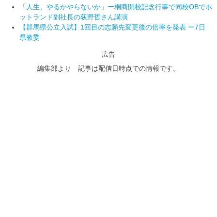
「人生、やるかやらないか」ー桐商開校記念行事で同校OBでホ
ットランド副社長の荻野哲さん講演
【群馬県公立入試】1回目の志願先変更後の倍率を発表 ー7日
県教委
広告
編集部より 記事は配信日時点での情報です。