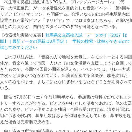
桐生市を拠点に活動するNPO法人「プレッソムージカーレ」（代
表・大澤正俊氏）が、地域活性化を目的とした音楽イベント「第4回キ
リピア ピアノマラソン」を開催する。会場となるのはJR桐生駅構内に
設置された常設ピアノ「キリピア」で、ソロ演奏はもちろん、連弾や独
唱との共演など、自由なスタイルでの参加が可能となっている。
【検索機能実装で充実】
群馬県公立高校入試 データガイド2027【β
版】｜最新データの更新は8月予定！ 学校の検索・比較ができるので
試してみてください
この取り組みは、「音楽の力で地域を元気に」をモットーとする同団
体が、音楽を通じて市民一人ひとりの文化活動を支援しようと企画して
きたもので、今回で4回目の開催を迎える。イベントでは、リレー方式
で次々と演奏がつながれていく。出演者が奏でる音楽が、駅を訪れた
人々の心を和ませ、まちに新たなにぎわいをもたらすことが期待されて
いる。
開催は7月26日（土）午前10時半から。参加費は無料でだれでもエン
トリーすることができる。ピアノを中心とした演奏であれば、他の楽器
との合奏や、ピアノ伴奏による独唱・合唱も受け付ける。演奏時間は1
組につき8分以内、募集組数はおよそ30組を予定している。募集数を超
えた場合は先着順で決める。
申し込みは所定の申込書をファクス（0277-43-8702）またはメール