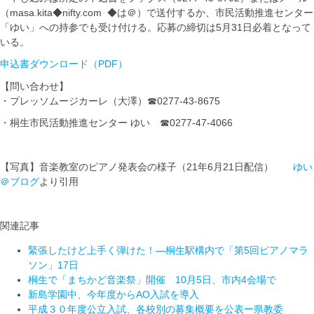
（masa.kita◆nifty.com ◆は＠）で送付するか、市民活動推進センター
「ゆい」への持参でも受け付ける。応募の締切は5月31日必着となって
いる。
申込書ダウンロード（PDF）
【問い合わせ】
・プレッソムージカーレ（大澤）☎0277-43-8675
・桐生市民活動推進センター ゆい ☎0277-47-4066
【写真】音楽教室のピアノ発表会の様子（21年6月21日配信）
ゆい
＠ブログ
より引用
関連記事
緊張したけど上手く弾けた！―桐生駅構内で「第5回ピアノマラ
ソン」17日
桐生で「まちかど音楽祭」開催 10月5日、市内4会場で
新島学園中、今年度からAO入試を導入
平成３０年度公立入試、各校別の募集概要を公表ー県教委