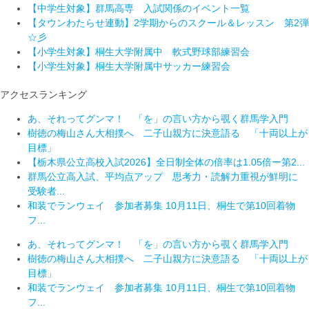
【中学生対象】群馬高専 入試関係のイベント一覧
【タウンわたらせ連動】2学期からのスクール＆レッスン 第2弾
☆彡
【小学生対象】桐生大学附属中 軟式野球部練習会
【小学生対象】桐生大学附属中サッカー練習会
アクセスランキング
あ、それってグンマ！ 「を」の言い方から覗く群馬学入門
樹徳の梅山さん大相撲へ 二子山親方に決意語る 「十両以上が
目標」
【栃木県公立高校入試2026】全日制全体の倍率は1.05倍ー第2...
群馬公立高入試、平均点アップ 思考力・読解力重視が鮮明に
受験者...
和装でランウェイ 参加者募集 10月11日、桐生で第10回着物
フ...
あ、それってグンマ！ 「を」の言い方から覗く群馬学入門
樹徳の梅山さん大相撲へ 二子山親方に決意語る 「十両以上が
目標」
和装でランウェイ 参加者募集 10月11日、桐生で第10回着物
フ...