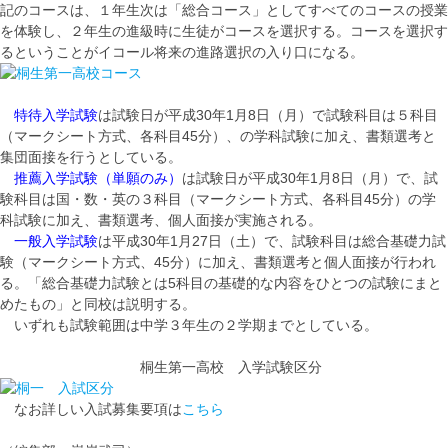
記のコースは、１年生次は「総合コース」としてすべてのコースの授業
を体験し、２年生の進級時に生徒がコースを選択する。コースを選択す
るということがイコール将来の進路選択の入り口になる。
特待入学試験
は試験日が平成30年1月8日（月）で試験科目は５科目
（マークシート方式、各科目45分）、の学科試験に加え、書類選考と
集団面接を行うとしている。
推薦入学試験（単願のみ）
は試験日が平成30年1月8日（月）で、試
験科目は国・数・英の３科目（マークシート方式、各科目45分）の学
科試験に加え、書類選考、個人面接が実施される。
一般入学試験
は平成30年1月27日（土）で、試験科目は総合基礎力試
験（マークシート方式、45分）に加え、書類選考と個人面接が行われ
る。「総合基礎力試験とは5科目の基礎的な内容をひとつの試験にまと
めたもの」と同校は説明する。
いずれも試験範囲は中学３年生の２学期までとしている。
桐生第一高校 入学試験区分
なお詳しい入試募集要項は
こちら