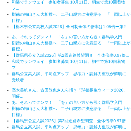
和装でランウェイ 参加者募集 10月11日、桐生で第10回着物
フ...
樹徳の梅山さん大相撲へ 二子山親方に決意語る 「十両以上が
目標」
【栃木県公立高校入試2026】全日制全体の倍率は1.05倍ー第2...
あ、それってグンマ！ 「を」の言い方から覗く群馬学入門
樹徳の梅山さん大相撲へ 二子山親方に決意語る 「十両以上が
目標」
【群馬県公立入試2026】第2回進路希望調査 全体倍率0.97倍...
和装でランウェイ 参加者募集 10月11日、桐生で第10回着物
フ...
群馬公立高入試、平均点アップ 思考力・読解力重視が鮮明に
受験者...
高木美帆さん、古田敦也さんら招き「球都桐生ウィーク2026」
開催...
あ、それってグンマ！ 「を」の言い方から覗く群馬学入門
樹徳の梅山さん大相撲へ 二子山親方に決意語る 「十両以上が
目標」
【群馬県公立入試2026】第2回進路希望調査 全体倍率0.97倍...
群馬公立高入試、平均点アップ 思考力・読解力重視が鮮明に