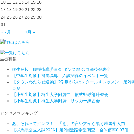
10
11
12
13
14
15
16
17
18
19
20
21
22
23
24
25
26
27
28
29
30
31
« 7月
9月 »
生徒募集
桐生高校 應援指導委員会 ダンス部 合同演技発表会
【中学生対象】群馬高専 入試関係のイベント一覧
【タウンわたらせ連動】2学期からのスクール＆レッスン 第2弾
☆彡
【小学生対象】桐生大学附属中 軟式野球部練習会
【小学生対象】桐生大学附属中サッカー練習会
アクセスランキング
あ、それってグンマ！ 「を」の言い方から覗く群馬学入門
【群馬県公立入試2026】第2回進路希望調査 全体倍率0.97倍...