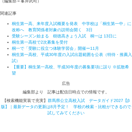
（編集部＝峯岸武司）
関連記事
桐生第一高、来年度入試概要を発表 中学校は「桐生第一中」に
改称へ 教育関係者対象の説明会開く 3日
受験シーズン始まる 樹徳高きょう入試 桐一は 13日に
桐生第一高校で2次募集を受付
桐一で「受験に役立つ体験学習会」開催ー11月
桐生第一高校、平成30年度の入試出題範囲を公表（特待・推薦入
試）
【重要】桐生第一高校、平成30年度の募集要項に誤り ※拡散希
望
広告
編集部より 記事は配信日時点での情報です。
【検索機能実装で充実】
群馬県公立高校入試 データガイド2027【β
版】｜最新データの更新は8月予定！ 学校の検索・比較ができるので
試してみてください