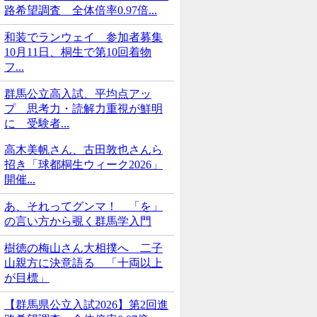
路希望調査 全体倍率0.97倍...
和装でランウェイ 参加者募集
10月11日、桐生で第10回着物
フ...
群馬公立高入試、平均点アッ
プ 思考力・読解力重視が鮮明
に 受験者...
高木美帆さん、古田敦也さんら
招き「球都桐生ウィーク2026」
開催...
あ、それってグンマ！ 「を」
の言い方から覗く群馬学入門
樹徳の梅山さん大相撲へ 二子
山親方に決意語る 「十両以上
が目標」
【群馬県公立入試2026】第2回進