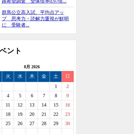
路希望調査 全体倍率0.97倍...
群馬公立高入試、平均点アッ
プ 思考力・読解力重視が鮮明
に 受験者...
8月 2026
火
水
木
金
土
日
1
2
4
5
6
7
8
9
11
12
13
14
15
16
18
19
20
21
22
23
25
26
27
28
29
30