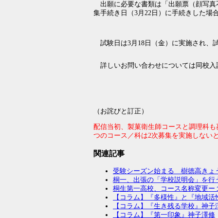
出願に必要な書類は「出願票（顔写真不
集手続き日（3月22日）に手続きした場
試験日は3月18日（金）に実施され、試
詳しいお問い合わせについては同校入試担当
（お詫びと訂正）
配信当初、製菓衛生師コースと調理科も
つのコース／科は2次募集を実施しない
関連記事
受験シーズン始まる 樹徳高きょう
桐一、出張の「学校説明会」を行
桐生第一高校、コース名称変更ー
【コラム】『多様性』と『地域活
【コラム】『生き残る学校』神子
【コラム】『第一印象』神子澤修