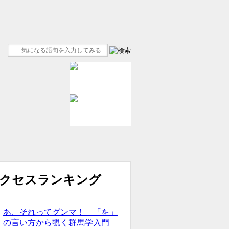
あ、それってグンマ！ 「を」
の言い方から覗く群馬学入門