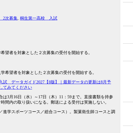
 2次募集
,
桐生第一高校 入試
学希望者を対象とした２次募集の受付を開始する。
学希望者を対象とした２次募集の受付を開始する。
入試 データガイド2027【β版】｜最新データの更新は8月予
してみてください
3月16日（水）～17日（木）11：59まで。直接書類を持参
付け時間内の取り扱いになる。郵送による受付は実施しない。
／進学スポーツコース／総合コース）。製菓衛生師コースと調