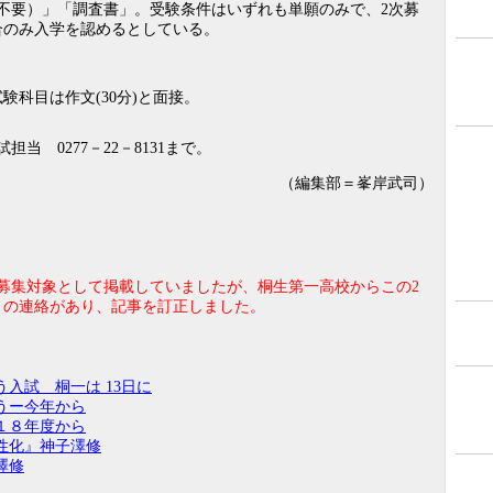
要）」「調査書」。受験条件はいずれも単願のみで、2次募
合のみ入学を認めるとしている。
験科目は作文(30分)と面接。
 0277－22－8131まで。
（編集部＝峯岸武司）
募集対象として掲載していましたが、桐生第一高校からこの2
との連絡があり、記事を訂正しました。
入試 桐一は 13日に
うー今年から
１８年度から
性化』神子澤修
澤修