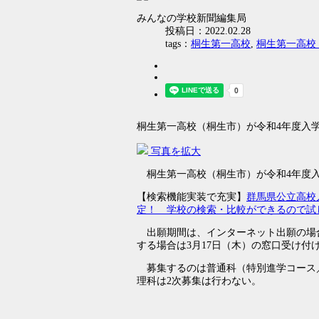
みんなの学校新聞編集局
投稿日：2022.02.28
tags：
桐生第一高校
,
桐生第一高校
桐生第一高校（桐生市）が令和4年度入
写真を拡大
桐生第一高校（桐生市）が令和4年度入
【検索機能実装で充実】
群馬県公立高校
定！ 学校の検索・比較ができるので試
出願期間は、インターネット出願の場合は
する場合は3月17日（木）の窓口受け
募集するのは普通科（特別進学コース
理科は2次募集は行わない。