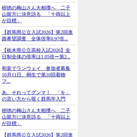
樹徳の梅山さん大相撲へ 二子
山親方に決意語る 「十両以上
が目標」
【群馬県公立入試2026】第2回進
路希望調査 全体倍率0.97倍...
【栃木県公立高校入試2026】全
日制全体の倍率は1.05倍ー第2...
和装でランウェイ 参加者募集
10月11日、桐生で第10回着物
フ...
あ、それってグンマ！ 「を」
の言い方から覗く群馬学入門
樹徳の梅山さん大相撲へ 二子
山親方に決意語る 「十両以上
が目標」
【群馬県公立入試2026】第2回進