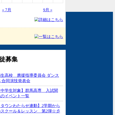
« 7月
9月 »
桐生高校 應援指導委員会 ダンス
部 合同演技発表会
【中学生対象】群馬高専 入試関
係のイベント一覧
【タウンわたらせ連動】2学期から
のスクール＆レッスン 第2弾☆彡