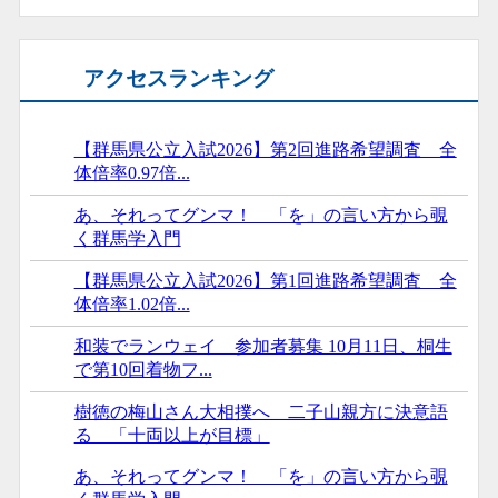
アクセスランキング
【群馬県公立入試2026】第2回進路希望調査 全
体倍率0.97倍...
あ、それってグンマ！ 「を」の言い方から覗
く群馬学入門
【群馬県公立入試2026】第1回進路希望調査 全
体倍率1.02倍...
和装でランウェイ 参加者募集 10月11日、桐生
で第10回着物フ...
樹徳の梅山さん大相撲へ 二子山親方に決意語
る 「十両以上が目標」
あ、それってグンマ！ 「を」の言い方から覗