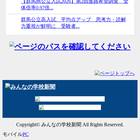
【群馬県公立入試2026】第2回進路希望調査 全
体倍率0.97倍...
群馬公立高入試、平均点アップ 思考力・読解
力重視が鮮明に 受験者...
Copyright© みんなの学校新聞 All Rights Reserved.
モバイル
PC