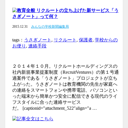
リクルートの立ち上げた新サービス「う
さぎノート」って何？
2015.12.31
みんなの学校新聞編集局
tags：
うさぎノート
,
リクルート
,
保護者
,
学校からの
お便り
,
連絡手段
２０１４年１０月。リクルートホールディングスの
社内新規事業提案制度（RecruitVentures）の第１号通
過案件である「うさぎノート」プロジェクトが立ち
上がった。うさぎノートは教育機関の先生が家庭へ
の連絡をスマートフォンや携帯電話、パソコンとい
った端末から簡単かつ安全に配信できる現代のライ
フスタイルに合った連絡サービス
だ。 [captionid="attachment_522"align="a …