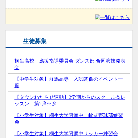
生徒募集
桐生高校 應援指導委員会 ダンス部 合同演技発表
会
【中学生対象】群馬高専 入試関係のイベント一
覧
【タウンわたらせ連動】2学期からのスクール＆レ
ッスン 第2弾☆彡
【小学生対象】桐生大学附属中 軟式野球部練習
会
【小学生対象】桐生大学附属中サッカー練習会