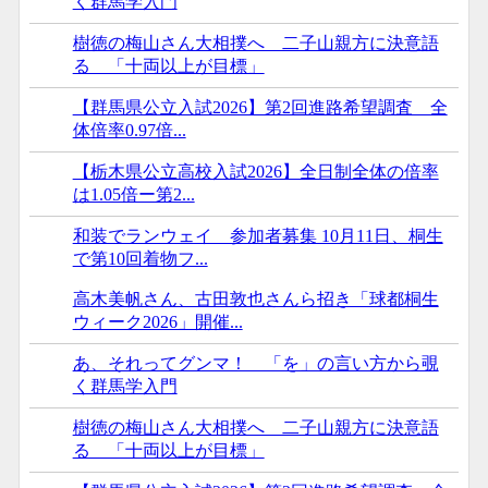
く群馬学入門
樹徳の梅山さん大相撲へ 二子山親方に決意語
る 「十両以上が目標」
【群馬県公立入試2026】第2回進路希望調査 全
体倍率0.97倍...
【栃木県公立高校入試2026】全日制全体の倍率
は1.05倍ー第2...
和装でランウェイ 参加者募集 10月11日、桐生
で第10回着物フ...
高木美帆さん、古田敦也さんら招き「球都桐生
ウィーク2026」開催...
あ、それってグンマ！ 「を」の言い方から覗
く群馬学入門
樹徳の梅山さん大相撲へ 二子山親方に決意語
る 「十両以上が目標」