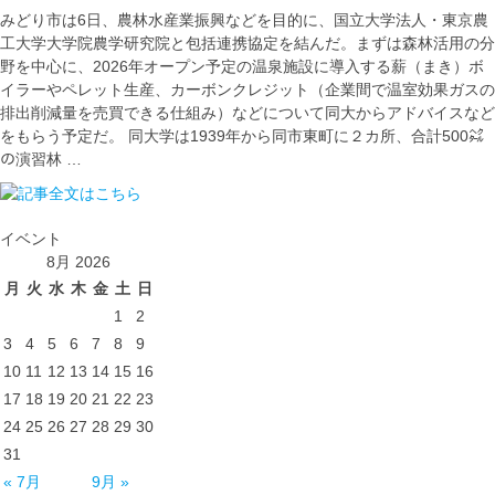
みどり市は6日、農林水産業振興などを目的に、国立大学法人・東京農
工大学大学院農学研究院と包括連携協定を結んだ。まずは森林活用の分
野を中心に、2026年オープン予定の温泉施設に導入する薪（まき）ボ
イラーやペレット生産、カーボンクレジット（企業間で温室効果ガスの
排出削減量を売買できる仕組み）などについて同大からアドバイスなど
をもらう予定だ。 同大学は1939年から同市東町に２カ所、合計500㌶
の演習林 …
イベント
8月 2026
月
火
水
木
金
土
日
1
2
3
4
5
6
7
8
9
10
11
12
13
14
15
16
17
18
19
20
21
22
23
24
25
26
27
28
29
30
31
« 7月
9月 »