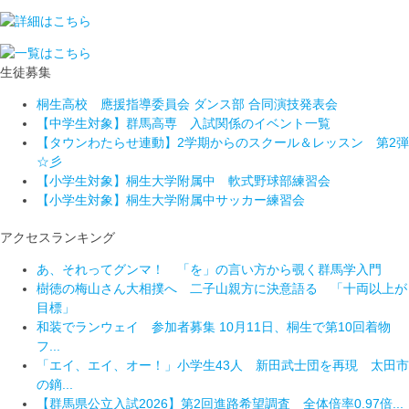
生徒募集
桐生高校 應援指導委員会 ダンス部 合同演技発表会
【中学生対象】群馬高専 入試関係のイベント一覧
【タウンわたらせ連動】2学期からのスクール＆レッスン 第2弾
☆彡
【小学生対象】桐生大学附属中 軟式野球部練習会
【小学生対象】桐生大学附属中サッカー練習会
アクセスランキング
あ、それってグンマ！ 「を」の言い方から覗く群馬学入門
樹徳の梅山さん大相撲へ 二子山親方に決意語る 「十両以上が
目標」
和装でランウェイ 参加者募集 10月11日、桐生で第10回着物
フ...
「エイ、エイ、オー！」小学生43人 新田武士団を再現 太田市
の鏑...
【群馬県公立入試2026】第2回進路希望調査 全体倍率0.97倍...