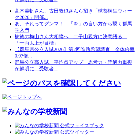
高木美帆さん、古田敦也さんら招き「球都桐生ウィー
ク2026」開催...
あ、それってグンマ！ 「を」の言い方から覗く群馬
学入門
樹徳の梅山さん大相撲へ 二子山親方に決意語る
「十両以上が目標」
【群馬県公立入試2026】第2回進路希望調査 全体倍率
0.97倍...
群馬公立高入試、平均点アップ 思考力・読解力重視
が鮮明に 受験者...