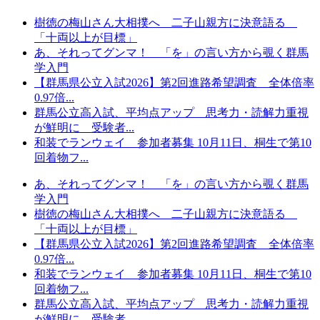
樹徳の梅山さん大相撲へ 二子山親方に決意語る
「十両以上が目標」
あ、それってグンマ！ 「を」の言い方から覗く群馬
学入門
【群馬県公立入試2026】第2回進路希望調査 全体倍率
0.97倍...
群馬公立高入試、平均点アップ 思考力・読解力重視
が鮮明に 受験者...
和装でランウェイ 参加者募集 10月11日、桐生で第10
回着物フ...
あ、それってグンマ！ 「を」の言い方から覗く群馬
学入門
樹徳の梅山さん大相撲へ 二子山親方に決意語る
「十両以上が目標」
【群馬県公立入試2026】第2回進路希望調査 全体倍率
0.97倍...
和装でランウェイ 参加者募集 10月11日、桐生で第10
回着物フ...
群馬公立高入試、平均点アップ 思考力・読解力重視
が鮮明に 受験者...