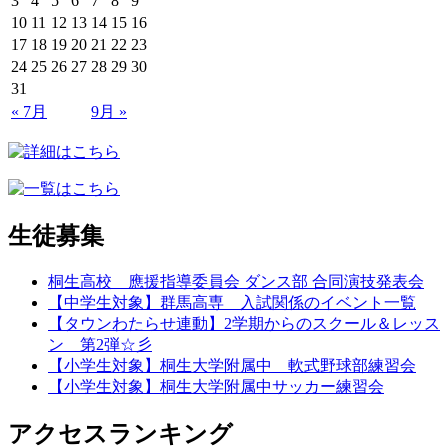
3
4
5
6
7
8
9
10
11
12
13
14
15
16
17
18
19
20
21
22
23
24
25
26
27
28
29
30
31
« 7月
9月 »
生徒募集
桐生高校 應援指導委員会 ダンス部 合同演技発表会
【中学生対象】群馬高専 入試関係のイベント一覧
【タウンわたらせ連動】2学期からのスクール＆レッス
ン 第2弾☆彡
【小学生対象】桐生大学附属中 軟式野球部練習会
【小学生対象】桐生大学附属中サッカー練習会
アクセスランキング