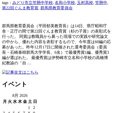
tags：
みどり市立笠懸中学校
,
名和小学校
,
玉村高校
,
笠懸中
,
第22回ぐんま教育賞
,
群馬県教育委員会
群馬県教育委員会（平田郁美教育長）は14日、県庁昭和庁
舎・正庁の間で第22回ぐんま教育賞（杉の子賞）の表彰式を
行った。 同賞は教職員から募った現場での実践や研究論文
の中から、優れた内容を表彰するもので、今年度は60編の応
募があった。昨年12月17日に開催された選考委員会（委員
長・石崎泰樹群馬大学学長、6名）で最優秀賞1編、優秀賞3
編が選ばれた。 最優秀賞は伊勢崎市立名和小学校の高橋博
紀教諭の「自 …
イベント
8月 2026
月
火
水
木
金
土
日
1
2