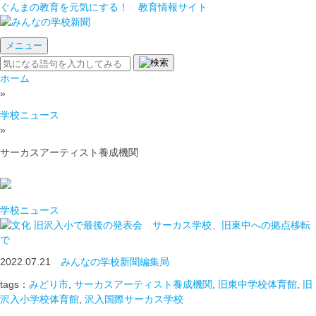
ぐんまの教育を元気にする！ 教育情報サイト
メニュー
ホーム
»
学校ニュース
»
サーカスアーティスト養成機関
学校ニュース
旧沢入小で最後の発表会 サーカス学校、旧東中への拠点移転
で
2022.07.21
みんなの学校新聞編集局
tags：
みどり市
,
サーカスアーティスト養成機関
,
旧東中学校体育館
,
旧
沢入小学校体育館
,
沢入国際サーカス学校