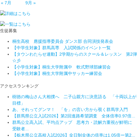
« 7月
9月 »
生徒募集
桐生高校 應援指導委員会 ダンス部 合同演技発表会
【中学生対象】群馬高専 入試関係のイベント一覧
【タウンわたらせ連動】2学期からのスクール＆レッスン 第2弾
☆彡
【小学生対象】桐生大学附属中 軟式野球部練習会
【小学生対象】桐生大学附属中サッカー練習会
アクセスランキング
樹徳の梅山さん大相撲へ 二子山親方に決意語る 「十両以上が
目標」
あ、それってグンマ！ 「を」の言い方から覗く群馬学入門
【群馬県公立入試2026】第2回進路希望調査 全体倍率0.97倍...
群馬公立高入試、平均点アップ 思考力・読解力重視が鮮明に
受験者...
【栃木県公立高校入試2026】全日制全体の倍率は1.05倍ー第2...