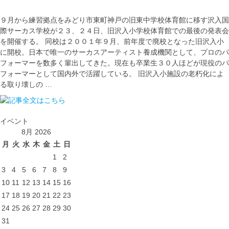
９月から練習拠点をみどり市東町神戸の旧東中学校体育館に移す沢入国
際サーカス学校が２３、２４日、旧沢入小学校体育館での最後の発表会
を開催する。 同校は２００１年９月、前年度で廃校となった旧沢入小
に開校。日本で唯一のサーカスアーティスト養成機関として、プロのパ
フォーマーを数多く輩出してきた。現在も卒業生３０人ほどが現役のパ
フォーマーとして国内外で活躍している。 旧沢入小施設の老朽化によ
る取り壊しの …
イベント
8月 2026
月
火
水
木
金
土
日
1
2
3
4
5
6
7
8
9
10
11
12
13
14
15
16
17
18
19
20
21
22
23
24
25
26
27
28
29
30
31