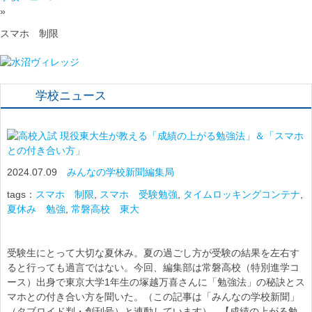
»
スマホ 制限
学校ニュース
現役東大生が教える「成績の上がる勉強法」＆「スマホ
との付き合い方」
2024.07.09
みんなの学校新聞編集局
tags：
スマホ 制限
,
スマホ 受験勉強
,
タイムロッキングコンテナ
,
夏休み 勉強
,
常磐高校 東大
受験生にとって大切な夏休み。夏の過ごし方が受験の結果を左右す
ると行っても過言ではない。今回、編集部は常磐高校（特別進学コ
ース）出身で東京大学1年生の塚越万喜さんに「勉強法」の秘訣とス
マホとの付き合い方を聞いた。（この記事は「みんなの学校新聞」
（タブロイド判・創刊号）と連動しています） 【成績の上がる勉