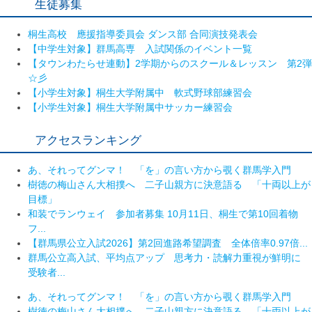
生徒募集
桐生高校 應援指導委員会 ダンス部 合同演技発表会
【中学生対象】群馬高専 入試関係のイベント一覧
【タウンわたらせ連動】2学期からのスクール＆レッスン 第2弾
☆彡
【小学生対象】桐生大学附属中 軟式野球部練習会
【小学生対象】桐生大学附属中サッカー練習会
アクセスランキング
あ、それってグンマ！ 「を」の言い方から覗く群馬学入門
樹徳の梅山さん大相撲へ 二子山親方に決意語る 「十両以上が
目標」
和装でランウェイ 参加者募集 10月11日、桐生で第10回着物
フ...
【群馬県公立入試2026】第2回進路希望調査 全体倍率0.97倍...
群馬公立高入試、平均点アップ 思考力・読解力重視が鮮明に
受験者...
あ、それってグンマ！ 「を」の言い方から覗く群馬学入門
樹徳の梅山さん大相撲へ 二子山親方に決意語る 「十両以上が