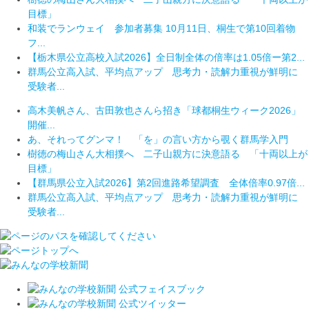
目標」
和装でランウェイ 参加者募集 10月11日、桐生で第10回着物
フ...
【栃木県公立高校入試2026】全日制全体の倍率は1.05倍ー第2...
群馬公立高入試、平均点アップ 思考力・読解力重視が鮮明に
受験者...
高木美帆さん、古田敦也さんら招き「球都桐生ウィーク2026」
開催...
あ、それってグンマ！ 「を」の言い方から覗く群馬学入門
樹徳の梅山さん大相撲へ 二子山親方に決意語る 「十両以上が
目標」
【群馬県公立入試2026】第2回進路希望調査 全体倍率0.97倍...
群馬公立高入試、平均点アップ 思考力・読解力重視が鮮明に
受験者...