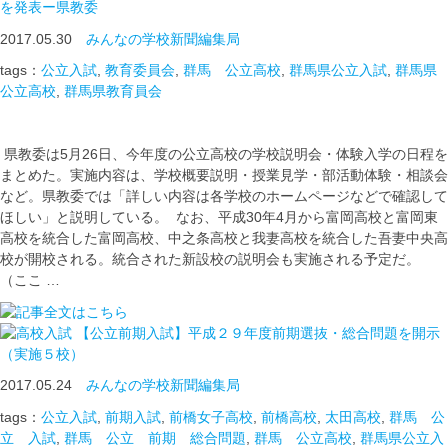
を発表ー県教委
2017.05.30
みんなの学校新聞編集局
tags：
公立入試
,
教育委員会
,
群馬 公立高校
,
群馬県公立入試
,
群馬県
公立高校
,
群馬県教育員会
県教委は5月26日、今年度の公立高校の学校説明会・体験入学の日程を
まとめた。実施内容は、学校概要説明・授業見学・部活動体験・相談会
など。県教委では「詳しい内容は各学校のホームページなどで確認して
ほしい」と説明している。 なお、平成30年4月から富岡高校と富岡東
高校を統合した富岡高校、中之条高校と我妻高校を統合した吾妻中央高
校が開校される。統合された新設校の説明会も実施される予定だ。
（ここ …
【公立前期入試】平成２９年度前期選抜・総合問題を開示
（実施５校）
2017.05.24
みんなの学校新聞編集局
tags：
公立入試
,
前期入試
,
前橋女子高校
,
前橋高校
,
太田高校
,
群馬 公
立 入試
,
群馬 公立 前期 総合問題
,
群馬 公立高校
,
群馬県公立入