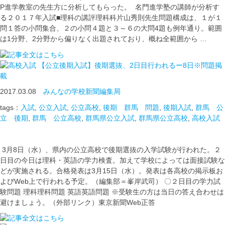
P進学教室の先生方に分析してもらった。 名門進学塾の講師が分析す
る２０１７年入試■理科の講評理科科片山秀則先生問題構成は、１が１
問１答の小問集合、２の小問４題と３～６の大問4題も例年通り。範囲
は1分野、2分野から偏りなく出題されており、概ね全範囲から …
【公立後期入試】後期選抜、2日目行われるー8日※問題掲
載
2017.03.08
みんなの学校新聞編集局
tags：
入試
,
公立入試
,
公立高校
,
後期 群馬 問題
,
後期入試
,
群馬 公
立 後期
,
群馬 公立高校
,
群馬県公立入試
,
群馬県公立高校
,
高校入試
3月8日（水）、県内の公立高校で後期選抜の入学試験が行われた。２
日目の今日は理科・英語の学力検査。加えて学校によっては面接試験な
どが実施される。合格発表は3月15日（水）。発表は各高校の掲示板お
よびWeb上で行われる予定。（編集部＝峯岸武司） 〇２日目の学力試
験問題 理科理科問題 英語英語問題 ※受験生の方は当日の答え合わせは
避けましょう。（外部リンク）東京新聞Web正答