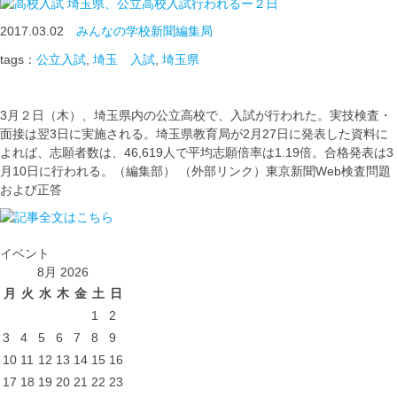
埼玉県、公立高校入試行われるー２日
2017.03.02
みんなの学校新聞編集局
tags：
公立入試
,
埼玉 入試
,
埼玉県
3月２日（木）、埼玉県内の公立高校で、入試が行われた。実技検査・
面接は翌3日に実施される。埼玉県教育局が2月27日に発表した資料に
よれば、志願者数は、46,619人で平均志願倍率は1.19倍。合格発表は3
月10日に行われる。（編集部） （外部リンク）東京新聞Web検査問題
および正答
イベント
8月 2026
月
火
水
木
金
土
日
1
2
3
4
5
6
7
8
9
10
11
12
13
14
15
16
17
18
19
20
21
22
23