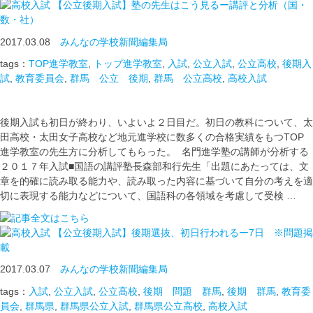
【公立後期入試】塾の先生はこう見るー講評と分析（国・
数・社）
2017.03.08
みんなの学校新聞編集局
tags：
TOP進学教室
,
トップ進学教室
,
入試
,
公立入試
,
公立高校
,
後期入
試
,
教育委員会
,
群馬 公立 後期
,
群馬 公立高校
,
高校入試
後期入試も初日が終わり、いよいよ２日目だ。初日の教科について、太
田高校・太田女子高校など地元進学校に数多くの合格実績をもつTOP
進学教室の先生方に分析してもらった。 名門進学塾の講師が分析する
２０１７年入試■国語の講評塾長森部和行先生「出題にあたっては、文
章を的確に読み取る能力や、読み取った内容に基づいて自分の考えを適
切に表現する能力などについて、国語科の各領域を考慮して受検 …
【公立後期入試】後期選抜、初日行われるー7日 ※問題掲
載
2017.03.07
みんなの学校新聞編集局
tags：
入試
,
公立入試
,
公立高校
,
後期 問題 群馬
,
後期 群馬
,
教育委
員会
,
群馬県
,
群馬県公立入試
,
群馬県公立高校
,
高校入試