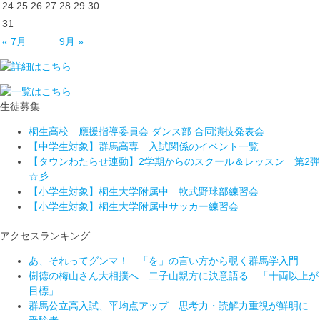
24
25
26
27
28
29
30
31
« 7月
9月 »
生徒募集
桐生高校 應援指導委員会 ダンス部 合同演技発表会
【中学生対象】群馬高専 入試関係のイベント一覧
【タウンわたらせ連動】2学期からのスクール＆レッスン 第2弾
☆彡
【小学生対象】桐生大学附属中 軟式野球部練習会
【小学生対象】桐生大学附属中サッカー練習会
アクセスランキング
あ、それってグンマ！ 「を」の言い方から覗く群馬学入門
樹徳の梅山さん大相撲へ 二子山親方に決意語る 「十両以上が
目標」
群馬公立高入試、平均点アップ 思考力・読解力重視が鮮明に