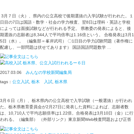
3月７日（火）、県内の公立高校で後期選抜の入学試験が行われた。１
日目の7日は国語・数学・社会の学力検査、翌8日は理科・英語と学校
によっては面接試験などが行われる予定。 県教委の発表によると、後
期選抜の志願者は8,344人で平均倍率は1.16倍という。 合格発表は3月1
5日（水）。 （編集部＝峯岸武司） 〇1日目の学力試験問題（著作権に
配慮し、一部問題は伏せてあります） 国語国語問題数学 …
栃木県、公立入試行われるー６日
2017.03.06
みんなの学校新聞編集局
tags：
公立入試
,
栃木 入試
,
栃木県
3月６日（月）、栃木県内の公立高校で入学試験（一般選抜）が行われ
た。栃木県教育委員会が2月27日に発表した資料によれば、志願者数
は、10,710人で平均志願倍率は1.22倍。合格発表は3月10日（金）に行
われる。（編集部） （外部リンク）東京新聞Web検査問題および正答