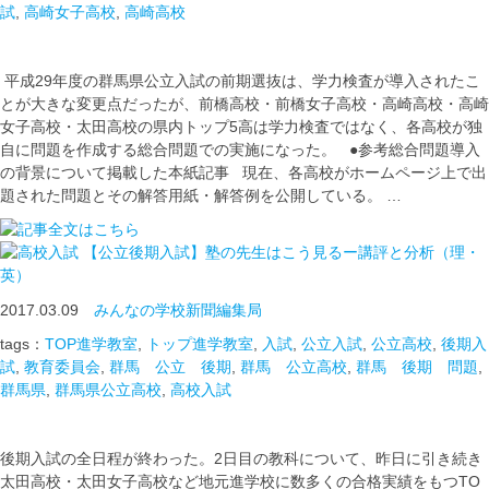
試
,
高崎女子高校
,
高崎高校
平成29年度の群馬県公立入試の前期選抜は、学力検査が導入されたこ
とが大きな変更点だったが、前橋高校・前橋女子高校・高崎高校・高崎
女子高校・太田高校の県内トップ5高は学力検査ではなく、各高校が独
自に問題を作成する総合問題での実施になった。 ●参考総合問題導入
の背景について掲載した本紙記事 現在、各高校がホームページ上で出
題された問題とその解答用紙・解答例を公開している。 …
【公立後期入試】塾の先生はこう見るー講評と分析（理・
英）
2017.03.09
みんなの学校新聞編集局
tags：
TOP進学教室
,
トップ進学教室
,
入試
,
公立入試
,
公立高校
,
後期入
試
,
教育委員会
,
群馬 公立 後期
,
群馬 公立高校
,
群馬 後期 問題
,
群馬県
,
群馬県公立高校
,
高校入試
後期入試の全日程が終わった。2日目の教科について、昨日に引き続き
太田高校・太田女子高校など地元進学校に数多くの合格実績をもつTO