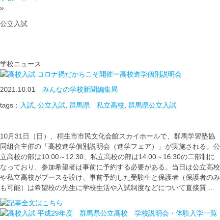
»
公立入試
学校ニュース
コロナ禍だからこそ開催ー高校進学個別説明会
2021.10.01
みんなの学校新聞編集局
tags：
入試
,
公立入試
,
群馬県 私立高校
,
群馬県公立入試
10月31日（日）、桐生市市民文化会館スカイホールで、群馬学習塾協
同組合主催の「高校進学個別説明会（進学フェア）」が実施される。公
立高校の部は10:00～12:30、私立高校の部は14:00～16:30の二部制に
なっており、参加希望者は事前に予約する必要がある。当日は公立高校
や私立高校がブースを設け、事前予約した受験生と保護者（保護者のみ
も可能）は希望校の先生に学校生活や入試制度などについて直接質 …
平成29年度 群馬県公立高校 学校説明会・体験入学一覧