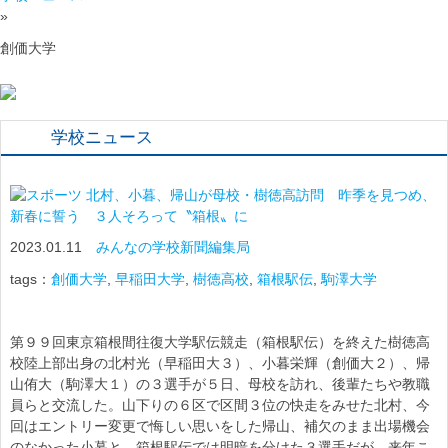
»
創価大学
学校ニュース
北村、小暮、帰山が母校・樹徳高訪問 昨季を見つめ、
新春に誓う ３人そろって〝箱根〟に
2023.01.11
みんなの学校新聞編集局
tags：
創価大学
,
早稲田大学
,
樹徳高校
,
箱根駅伝
,
駒澤大学
第９９回東京箱根間往復大学駅伝競走（箱根駅伝）を終えた樹徳高
校陸上部出身の北村光（早稲田大３）、小暮栄輝（創価大２）、帰
山侑大（駒澤大１）の３選手が５日、母校を訪れ、後輩たちや教職
員らと交流した。山下りの６区で区間３位の快走をみせた北村、今
回はエントリー変更で悔しい思いをした帰山、補欠のまま出場機会
のなかった小暮と、箱根駅伝では明暗を分けた３選手だが、来年こ