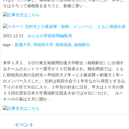
そはそろって箱根路を走ろうと、新春に誓い …
北村光と小暮栄輝「箱根」メンバーに ともに樹徳出身
2021.12.11
みんなの学校新聞編集局
tags：
創価大学
,
早稲田大学
,
樹徳高校
,
箱根駅伝
来年１月２、３日の東京箱根間往復大学駅伝（箱根駅伝）に出場す
るチームのエントリー選手が１０日発表され、桐生関係では、とも
に樹徳高出身の北村光＝早稲田大２年＝と小暮栄輝＝創価大１年＝
がメンバー入りした。 北村は前回大会で１年生ながら得意とする山
下りの６区で８位に入り、２年目の好走に注目。早大は１０月の第
３３回出雲全日本大学選抜駅伝競走大会では６位につけた。 ルー
キーの小暮は６月に開か …
イベント