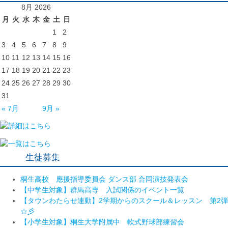
8月 2026
月
火
水
木
金
土
日
1
2
3
4
5
6
7
8
9
10
11
12
13
14
15
16
17
18
19
20
21
22
23
24
25
26
27
28
29
30
31
« 7月
9月 »
生徒募集
桐生高校 應援指導委員会 ダンス部 合同演技発表会
【中学生対象】群馬高専 入試関係のイベント一覧
【タウンわたらせ連動】2学期からのスクール＆レッスン 第2弾
☆彡
【小学生対象】桐生大学附属中 軟式野球部練習会