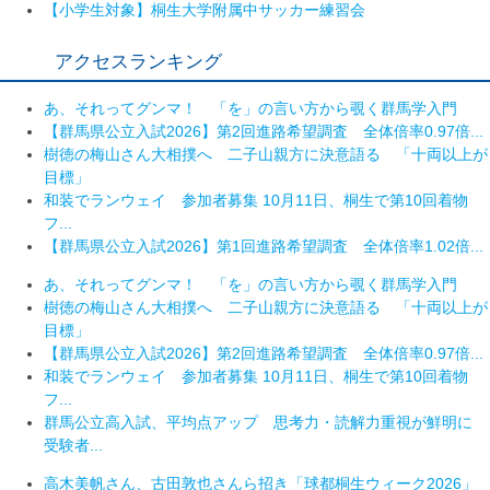
【小学生対象】桐生大学附属中サッカー練習会
アクセスランキング
あ、それってグンマ！ 「を」の言い方から覗く群馬学入門
【群馬県公立入試2026】第2回進路希望調査 全体倍率0.97倍...
樹徳の梅山さん大相撲へ 二子山親方に決意語る 「十両以上が
目標」
和装でランウェイ 参加者募集 10月11日、桐生で第10回着物
フ...
【群馬県公立入試2026】第1回進路希望調査 全体倍率1.02倍...
あ、それってグンマ！ 「を」の言い方から覗く群馬学入門
樹徳の梅山さん大相撲へ 二子山親方に決意語る 「十両以上が
目標」
【群馬県公立入試2026】第2回進路希望調査 全体倍率0.97倍...
和装でランウェイ 参加者募集 10月11日、桐生で第10回着物
フ...
群馬公立高入試、平均点アップ 思考力・読解力重視が鮮明に
受験者...
高木美帆さん、古田敦也さんら招き「球都桐生ウィーク2026」