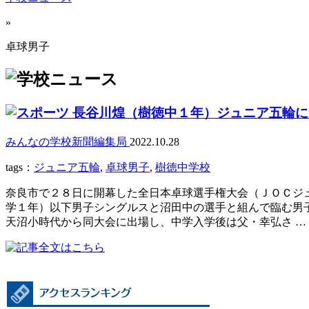
»
卓球男子
長谷川煌（樹徳中１年）ジュニア五輪に
みんなの学校新聞編集局
2022.10.28
tags：
ジュニア五輪
,
卓球男子
,
樹徳中学校
奈良市で２８日に開幕した全日本卓球選手権大会（ＪＯＣジ
学１年）以下男子シングルスと沼田中の選手と組んで臨む男
天沼小時代から同大会に出場し、中学入学後は父・幸弘さ …