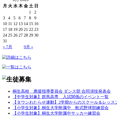
月
火
水
木
金
土
日
1
2
3
4
5
6
7
8
9
10
11
12
13
14
15
16
17
18
19
20
21
22
23
24
25
26
27
28
29
30
31
« 7月
9月 »
桐生高校 應援指導委員会 ダンス部 合同演技発表会
【中学生対象】群馬高専 入試関係のイベント一覧
【タウンわたらせ連動】2学期からのスクール＆レッス
【小学生対象】桐生大学附属中 軟式野球部練習会
【小学生対象】桐生大学附属中サッカー練習会