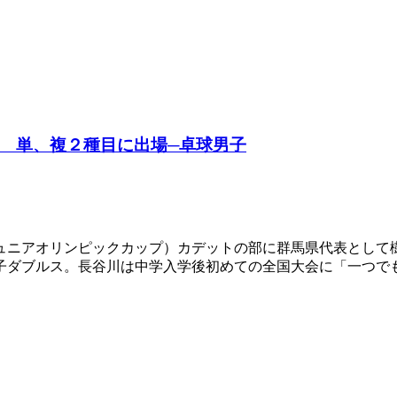
 単、複２種目に出場─卓球男子
ュニアオリンピックカップ）カデットの部に群馬県代表として
子ダブルス。長谷川は中学入学後初めての全国大会に「一つで