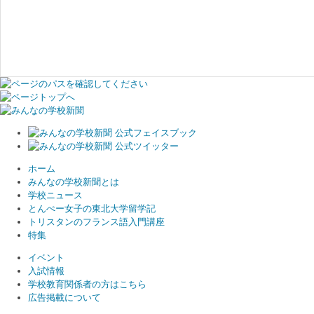
ホーム
みんなの学校新聞とは
学校ニュース
とんぺー女子の東北大学留学記
トリスタンのフランス語入門講座
特集
イベント
入試情報
学校教育関係者の方はこちら
広告掲載について