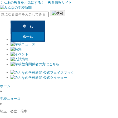
ぐんまの教育を元気にする！ 教育情報サイト
ホーム
»
学校ニュース
»
埼玉 公立 倍率