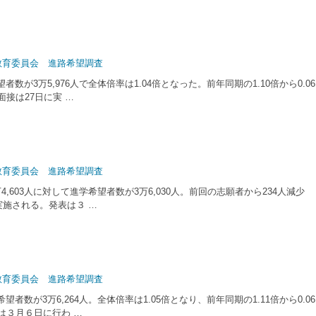
教育委員会 進路希望調査
3万5,976人で全体倍率は1.04倍となった。前年同期の1.10倍から0.06
接は27日に実 …
教育委員会 進路希望調査
03人に対して進学希望者数が3万6,030人。前回の志願者から234人減少
実施される。発表は３ …
教育委員会 進路希望調査
が3万6,264人。全体倍率は1.05倍となり、前年同期の1.11倍から0.06
は３月６日に行わ …