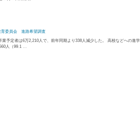
教育委員会 進路希望調査
予定者は6万2,210人で、前年同期より338人減少した。 高校などへの進学
人（99.1 …