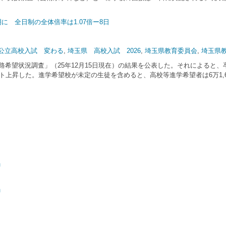
に 全日制の全体倍率は1.07倍ー8日
公立高校入試 変わる
,
埼玉県 高校入試 2026
,
埼玉県教育委員会
,
埼玉県
希望状況調査」（25年12月15日現在）の結果を公表した。それによると、卒業
ント上昇した。進学希望校が未定の生徒を含めると、高校等進学希望者は6万1,660
」
」