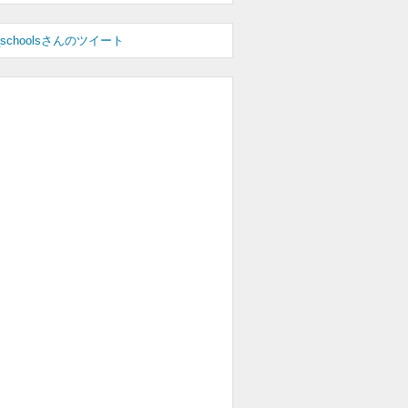
_schoolsさんのツイート