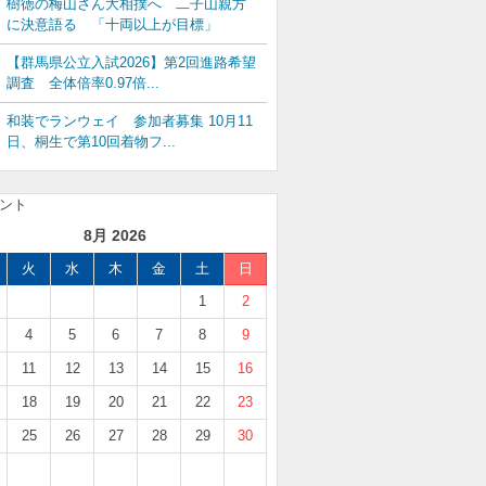
樹徳の梅山さん大相撲へ 二子山親方
に決意語る 「十両以上が目標」
【群馬県公立入試2026】第2回進路希望
調査 全体倍率0.97倍...
和装でランウェイ 参加者募集 10月11
日、桐生で第10回着物フ...
8月 2026
火
水
木
金
土
日
1
2
4
5
6
7
8
9
11
12
13
14
15
16
18
19
20
21
22
23
25
26
27
28
29
30