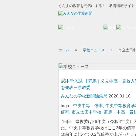
ぐんまの教育を元気にする！ 教育情報サイト
ホーム
»
学校ニュース
»
市立太田
【群馬｜公立中高一貫校入
を発表ー県教委
みんなの学校新聞編集局
2026.01.16
tags：
中央中等 倍率
,
中央中等教育学
倍率
,
市立太田中学校
,
群馬 中高一貫
16日、県教委は26年度（令和8年度
た。中央中等教育学校はここ3年の倍
は前年に比べて0.2㌽倍率が上がった。