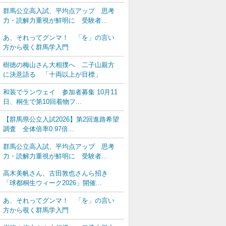
群馬公立高入試、平均点アップ 思考
力・読解力重視が鮮明に 受験者...
あ、それってグンマ！ 「を」の言い
方から覗く群馬学入門
樹徳の梅山さん大相撲へ 二子山親方
に決意語る 「十両以上が目標」
和装でランウェイ 参加者募集 10月11
日、桐生で第10回着物フ...
【群馬県公立入試2026】第2回進路希望
調査 全体倍率0.97倍...
群馬公立高入試、平均点アップ 思考
力・読解力重視が鮮明に 受験者...
高木美帆さん、古田敦也さんら招き
「球都桐生ウィーク2026」開催...
あ、それってグンマ！ 「を」の言い
方から覗く群馬学入門