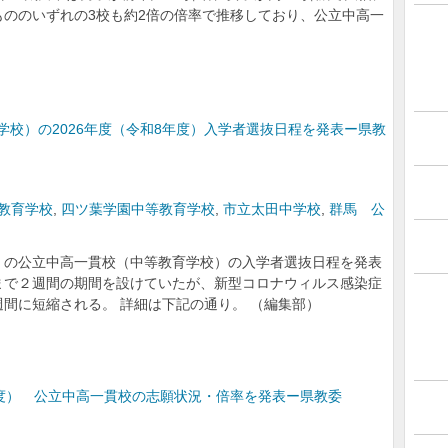
ののいずれの3校も約2倍の倍率で推移しており、公立中高一
校）の2026年度（令和8年度）入学者選抜日程を発表ー県教
教育学校
,
四ツ葉学園中等教育学校
,
市立太田中学校
,
群馬 公
年度）の公立中高一貫校（中等教育学校）の入学者選抜日程を発表
まで２週間の期間を設けていたが、新型コロナウィルス感染症
間に短縮される。 詳細は下記の通り。 （編集部）
年度） 公立中高一貫校の志願状況・倍率を発表ー県教委