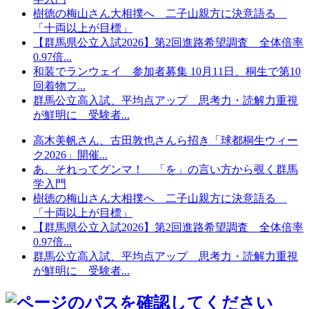
樹徳の梅山さん大相撲へ 二子山親方に決意語る
「十両以上が目標」
【群馬県公立入試2026】第2回進路希望調査 全体倍率
0.97倍...
和装でランウェイ 参加者募集 10月11日、桐生で第10
回着物フ...
群馬公立高入試、平均点アップ 思考力・読解力重視
が鮮明に 受験者...
高木美帆さん、古田敦也さんら招き「球都桐生ウィー
ク2026」開催...
あ、それってグンマ！ 「を」の言い方から覗く群馬
学入門
樹徳の梅山さん大相撲へ 二子山親方に決意語る
「十両以上が目標」
【群馬県公立入試2026】第2回進路希望調査 全体倍率
0.97倍...
群馬公立高入試、平均点アップ 思考力・読解力重視
が鮮明に 受験者...