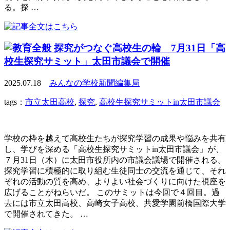
る。探 …
探究がつなぐ高校生の輪 7月31日「高
校生探究サミット」太田市議会で開催
2025.07.18
みんなの学校新聞編集局
tags：
市立太田高校
,
探究
,
高校生探究サミットin太田市議会
学校の枠を越えて高校生たちが探究学習の成果や悩みを共有
し、学びを深める「高校生探究サミットin太田市議会」が、
７月31日（木）に太田市役所内の市議会議場で開催される。
探究学習に積極的に取り組む生徒同士の交流を通じて、それ
ぞれの活動の質を高め、よりよい社会づくりに向けた視座を
広げることがねらいだ。 このサミットは今回で４回目。過
去には市立太田高校、高崎女子高校、共愛学園前橋国際大学
で開催されてきた。 …