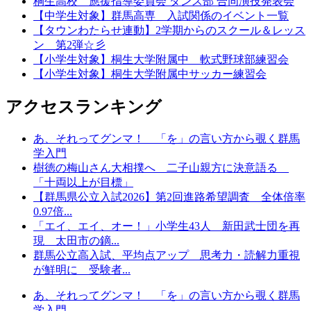
桐生高校 應援指導委員会 ダンス部 合同演技発表会
【中学生対象】群馬高専 入試関係のイベント一覧
【タウンわたらせ連動】2学期からのスクール＆レッス
ン 第2弾☆彡
【小学生対象】桐生大学附属中 軟式野球部練習会
【小学生対象】桐生大学附属中サッカー練習会
アクセスランキング
あ、それってグンマ！ 「を」の言い方から覗く群馬
学入門
樹徳の梅山さん大相撲へ 二子山親方に決意語る
「十両以上が目標」
【群馬県公立入試2026】第2回進路希望調査 全体倍率
0.97倍...
「エイ、エイ、オー！」小学生43人 新田武士団を再
現 太田市の鏑...
群馬公立高入試、平均点アップ 思考力・読解力重視
が鮮明に 受験者...
あ、それってグンマ！ 「を」の言い方から覗く群馬
学入門