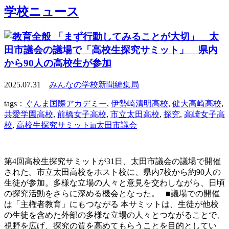
学校ニュース
「まず行動してみることが大切」 太
田市議会の議場で「高校生探究サミット」 県内
から90人の高校生が参加
2025.07.31
みんなの学校新聞編集局
tags：
ぐんま国際アカデミー
,
伊勢崎清明高校
,
健大高崎高校
,
共愛学園高校
,
前橋女子高校
,
市立太田高校
,
探究
,
高崎女子高
校
,
高校生探究サミットin太田市議会
第4回高校生探究サミットが31日、太田市議会の議場で開催
された。市立太田高校をホスト校に、県内7校から約90人の
生徒が参加。多様な立場の人々と意見を交わしながら、日頃
の探究活動をさらに深める機会となった。 ■議場での開催
は「主権者教育」にもつながる 本サミットは、生徒が他校
の生徒を含めた外部の多様な立場の人々とつながることで、
視野を広げ、探究の質を高めてもらうことを目的としてい