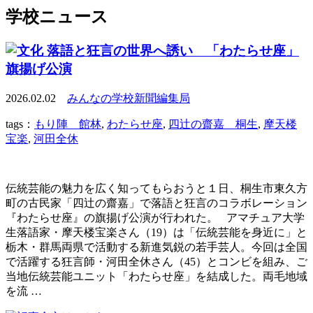
学校ニュース
落語と狂言の世界へ誘い 「わたらせ座」
旗揚げ公演
2026.02.02
みんなの学校新聞編集局
tags：
もり陣 館林
,
わたらせ座
,
四辻の齋嘉 桐生
,
摩天楼
宝楽
,
河田全休
伝統芸能の魅力を広く知ってもらおうと１日、桐生市東久方
町の古民家「四辻の齋嘉」で落語と狂言のコラボレーション
『わたらせ座』の旗揚げ公演が行われた。 アマチュア大学
生落語家・摩天楼宝楽さん（19）は「伝統芸能を身近に」と
栃木・群馬両県で活動する新進気鋭の若手芸人。今回は全国
で活躍する狂言師・河田全休さん（45）とコンビを組み、ご
当地伝統芸能ユニット「わたらせ座」を結成した。両毛地域
を流 …