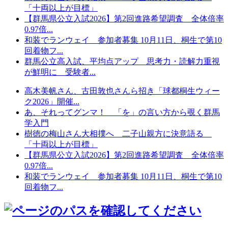
「十両以上が目標」
【群馬県公立入試2026】第2回進路希望調査 全体倍率
0.97倍...
和装でランウェイ 参加者募集 10月11日、桐生で第10
回着物フ...
群馬公立高入試、平均点アップ 思考力・読解力重視
が鮮明に 受験者...
高木美帆さん、古田敦也さんら招き「球都桐生ウィー
ク2026」開催...
あ、それってグンマ！ 「を」の言い方から覗く群馬
学入門
樹徳の梅山さん大相撲へ 二子山親方に決意語る
「十両以上が目標」
【群馬県公立入試2026】第2回進路希望調査 全体倍率
0.97倍...
和装でランウェイ 参加者募集 10月11日、桐生で第10
回着物フ...