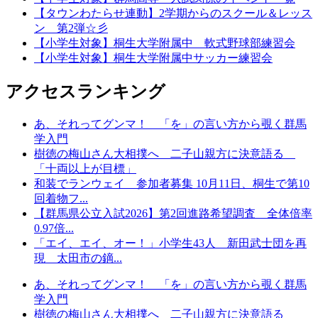
【タウンわたらせ連動】2学期からのスクール＆レッス
ン 第2弾☆彡
【小学生対象】桐生大学附属中 軟式野球部練習会
【小学生対象】桐生大学附属中サッカー練習会
アクセスランキング
あ、それってグンマ！ 「を」の言い方から覗く群馬
学入門
樹徳の梅山さん大相撲へ 二子山親方に決意語る
「十両以上が目標」
和装でランウェイ 参加者募集 10月11日、桐生で第10
回着物フ...
【群馬県公立入試2026】第2回進路希望調査 全体倍率
0.97倍...
「エイ、エイ、オー！」小学生43人 新田武士団を再
現 太田市の鏑...
あ、それってグンマ！ 「を」の言い方から覗く群馬
学入門
樹徳の梅山さん大相撲へ 二子山親方に決意語る