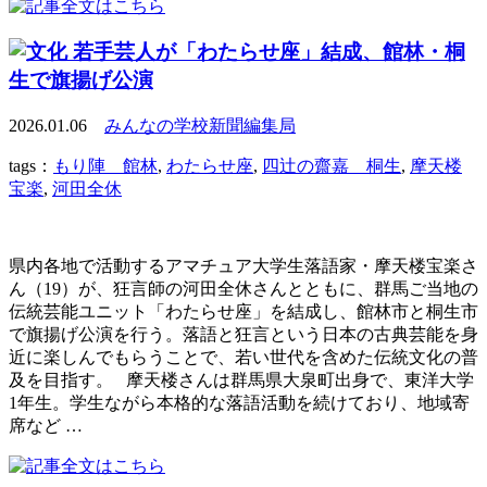
若手芸人が「わたらせ座」結成、館林・桐
生で旗揚げ公演
2026.01.06
みんなの学校新聞編集局
tags：
もり陣 館林
,
わたらせ座
,
四辻の齋嘉 桐生
,
摩天楼
宝楽
,
河田全休
県内各地で活動するアマチュア大学生落語家・摩天楼宝楽さ
ん（19）が、狂言師の河田全休さんとともに、群馬ご当地の
伝統芸能ユニット「わたらせ座」を結成し、館林市と桐生市
で旗揚げ公演を行う。落語と狂言という日本の古典芸能を身
近に楽しんでもらうことで、若い世代を含めた伝統文化の普
及を目指す。 摩天楼さんは群馬県大泉町出身で、東洋大学
1年生。学生ながら本格的な落語活動を続けており、地域寄
席など …