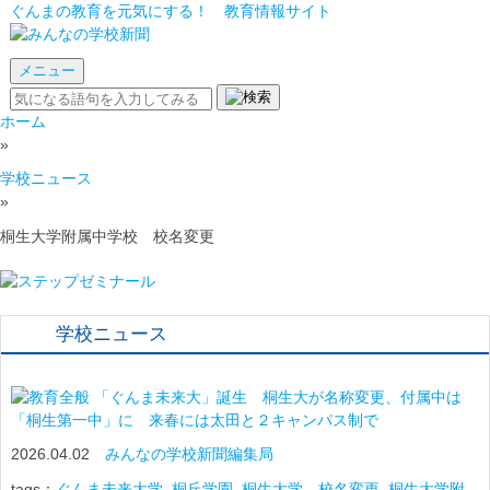
ぐんまの教育を元気にする！ 教育情報サイト
メニュー
ホーム
»
学校ニュース
»
桐生大学附属中学校 校名変更
学校ニュース
「ぐんま未来大」誕生 桐生大が名称変更、付属中は
「桐生第一中」に 来春には太田と２キャンパス制で
2026.04.02
みんなの学校新聞編集局
tags：
ぐんま未来大学
,
桐丘学園
,
桐生大学 校名変更
,
桐生大学附