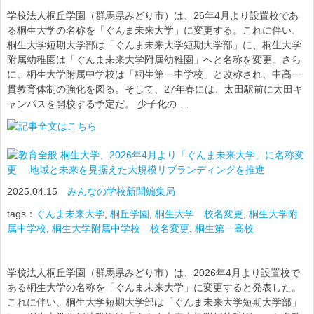
学校法人桐丘学園（群馬県みどり市）は、26年4月より設置校であ
る桐生大学の名称を「ぐんま未来大学」に変更する。これに伴い、
桐生大学短期大学部は「ぐんま未来大学短期大学部」に、桐生大学
附属幼稚園は「ぐんま未来大学附属幼稚園」へと名称を変更。さら
に、桐生大学附属中学校は「桐生第一中学校」と改称され、中高一
貫教育体制の強化を図る。そして、27年春には、太田駅前に太田キ
ャンパスを開校する予定だ。 少子化の …
桐生大学、2026年4月より「ぐんま未来大学」に名称変
更 地域と未来を見据えた大規模リブランディングを推進
2025.04.15
みんなの学校新聞編集局
tags：
ぐんま未来大学
,
桐丘学園
,
桐生大学 校名変更
,
桐生大学附
属中学校
,
桐生大学附属中学校 校名変更
,
桐生第一高校
学校法人桐丘学園（群馬県みどり市）は、2026年4月より設置校で
ある桐生大学の名称を「ぐんま未来大学」に変更すると発表した。
これに伴い、桐生大学短期大学部は「ぐんま未来大学短期大学部」