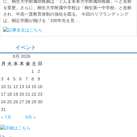
に、桐生大学附属幼稚園は「ぐんま未来大学附属幼稚園」へと名称
を変更。さらに、桐生大学附属中学校は「桐生第一中学校」と改称
され、中高一貫教育体制の強化を図る。 今回のリブランディング
は、桐丘学園が掲げる「100年先を見 …
イベント
8月 2026
月
火
水
木
金
土
日
1
2
3
4
5
6
7
8
9
10
11
12
13
14
15
16
17
18
19
20
21
22
23
24
25
26
27
28
29
30
31
« 7月
9月 »