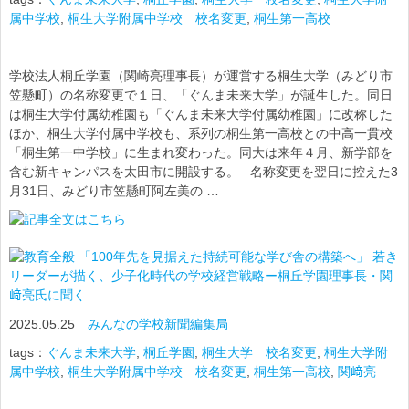
属中学校
,
桐生大学附属中学校 校名変更
,
桐生第一高校
学校法人桐丘学園（関崎亮理事長）が運営する桐生大学（みどり市
笠懸町）の名称変更で１日、「ぐんま未来大学」が誕生した。同日
は桐生大学付属幼稚園も「ぐんま未来大学付属幼稚園」に改称した
ほか、桐生大学付属中学校も、系列の桐生第一高校との中高一貫校
「桐生第一中学校」に生まれ変わった。同大は来年４月、新学部を
含む新キャンパスを太田市に開設する。 名称変更を翌日に控えた3
月31日、みどり市笠懸町阿左美の …
「100年先を見据えた持続可能な学び舎の構築へ」 若き
リーダーが描く、少子化時代の学校経営戦略ー桐丘学園理事長・関
﨑亮氏に聞く
2025.05.25
みんなの学校新聞編集局
tags：
ぐんま未来大学
,
桐丘学園
,
桐生大学 校名変更
,
桐生大学附
属中学校
,
桐生大学附属中学校 校名変更
,
桐生第一高校
,
関﨑亮