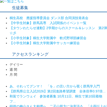
生徒募集
桐生高校 應援指導委員会 ダンス部 合同演技発表会
【中学生対象】群馬高専 入試関係のイベント一覧
【タウンわたらせ連動】2学期からのスクール＆レッスン 第2弾
☆彡
【小学生対象】桐生大学附属中 軟式野球部練習会
【小学生対象】桐生大学附属中サッカー練習会
アクセスランキング
デイリー
週 間
月 間
あ、それってグンマ！ 「を」の言い方から覗く群馬学入門
あ、それってグンマ！ 「を」の言い方から覗く群馬学入門
高木美帆さん、古田敦也さんら招き「球都桐生ウィーク2026」
【群馬県公立入試2026】第2回進路希望調査 全体倍率0.97倍...
樹徳の梅山さん大相撲へ 二子山親方に決意語る 「十両以上が
開催...
和装でランウェイ 参加者募集 10月11日、桐生で第10回着物
目標」
あ、それってグンマ！ 「を」の言い方から覗く群馬学入門
フ...
和装でランウェイ 参加者募集 10月11日、桐生で第10回着物
樹徳の梅山さん大相撲へ 二子山親方に決意語る 「十両以上が
樹徳の梅山さん大相撲へ 二子山親方に決意語る 「十両以上が
フ...
目標」