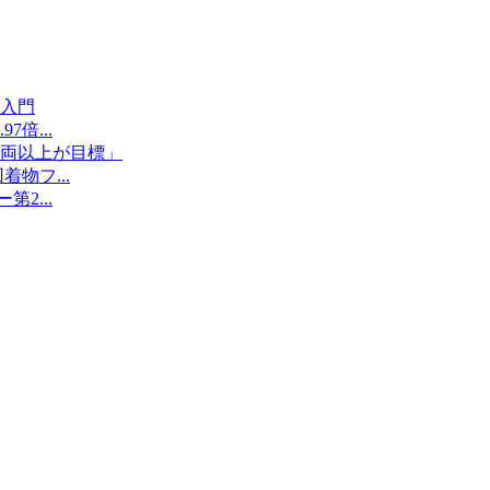
入門
倍...
両以上が目標」
物フ...
2...