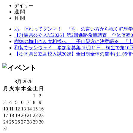
デイリー
週 間
月 間
あ、それってグンマ！ 「を」の言い方から覗く群馬学
【群馬県公立入試2026】第2回進路希望調査 全体倍率0.97
樹徳の梅山さん大相撲へ 二子山親方に決意語る 「十
和装でランウェイ 参加者募集 10月11日、桐生で第10回着
【栃木県公立高校入試2026】全日制全体の倍率は1.05倍ー第
8月 2026
月
火
水
木
金
土
日
1
2
3
4
5
6
7
8
9
10
11
12
13
14
15
16
17
18
19
20
21
22
23
24
25
26
27
28
29
30
31