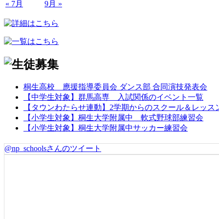
« 7月
9月 »
桐生高校 應援指導委員会 ダンス部 合同演技発表会
【中学生対象】群馬高専 入試関係のイベント一覧
【タウンわたらせ連動】2学期からのスクール＆レッス
【小学生対象】桐生大学附属中 軟式野球部練習会
【小学生対象】桐生大学附属中サッカー練習会
@np_schoolsさんのツイート