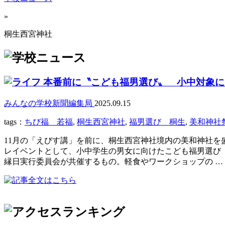
»
桐生西宮神社
本番前に〝こども福男選び〟 小中対象に「
みんなの学校新聞編集局
2025.09.15
tags：
ちび福 若福
,
桐生西宮神社
,
福男選び 桐生
,
美和神社
11月の「えびす講」を前に、桐生西宮神社境内の美和神社を
レイベントとして、小中学生の男女に向けたこども福男選び
縁日実行委員会が共催するもの。軽食やワークショップの …