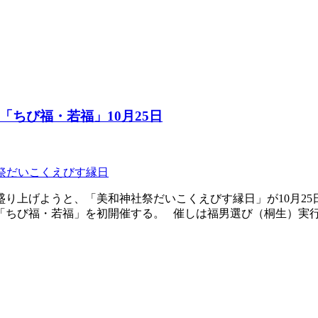
ちび福・若福」10月25日
祭だいこくえびす縁日
盛り上げようと、「美和神社祭だいこくえびす縁日」が10月2
「ちび福・若福」を初開催する。 催しは福男選び（桐生）実