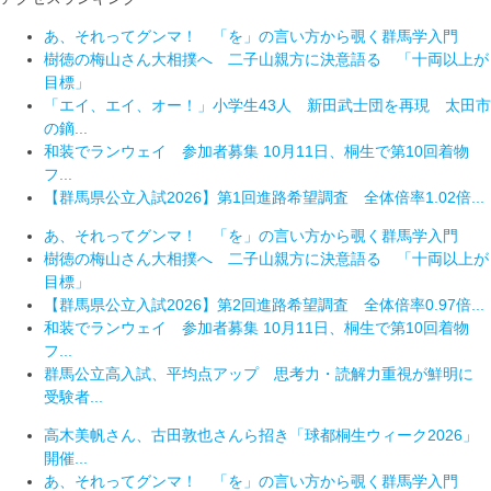
あ、それってグンマ！ 「を」の言い方から覗く群馬学入門
樹徳の梅山さん大相撲へ 二子山親方に決意語る 「十両以上が
目標」
「エイ、エイ、オー！」小学生43人 新田武士団を再現 太田市
の鏑...
和装でランウェイ 参加者募集 10月11日、桐生で第10回着物
フ...
【群馬県公立入試2026】第1回進路希望調査 全体倍率1.02倍...
あ、それってグンマ！ 「を」の言い方から覗く群馬学入門
樹徳の梅山さん大相撲へ 二子山親方に決意語る 「十両以上が
目標」
【群馬県公立入試2026】第2回進路希望調査 全体倍率0.97倍...
和装でランウェイ 参加者募集 10月11日、桐生で第10回着物
フ...
群馬公立高入試、平均点アップ 思考力・読解力重視が鮮明に
受験者...
高木美帆さん、古田敦也さんら招き「球都桐生ウィーク2026」
開催...
あ、それってグンマ！ 「を」の言い方から覗く群馬学入門