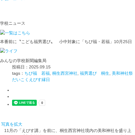
学校ニュース
本番前に〝こども福男選び〟 小中対象に「ちび福・若福」10月25日
みんなの学校新聞編集局
投稿日：2025.09.15
tags：
ちび福 若福
,
桐生西宮神社
,
福男選び 桐生
,
美和神社祭
だいこくえびす縁日
写真を拡大
11月の「えびす講」を前に、桐生西宮神社境内の美和神社を盛り上