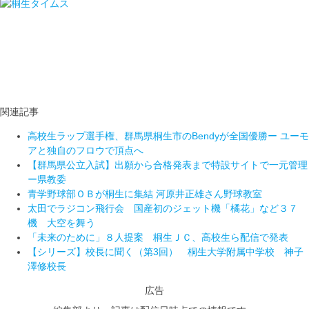
関連記事
高校生ラップ選手権、群馬県桐生市のBendyが全国優勝ー ユーモ
アと独自のフロウで頂点へ
【群馬県公立入試】出願から合格発表まで特設サイトで一元管理
ー県教委
青学野球部ＯＢが桐生に集結 河原井正雄さん野球教室
太田でラジコン飛行会 国産初のジェット機「橘花」など３７
機 大空を舞う
「未来のために」８人提案 桐生ＪＣ、高校生ら配信で発表
【シリーズ】校長に聞く（第3回） 桐生大学附属中学校 神子
澤修校長
広告