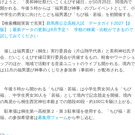
げようと、「美和神社祭だいこくえびす縁日」が10月25日、同境内で
開かれる。午後５時からは「福男選び神事」のプレイベントとして、小
中学生の男女に向けたこども福男選び「ちび福・若福」を初開催する。
【検索機能実装で充実】
群馬県公立高校入試 データガイド2027【β
版】｜最新データの更新は8月予定！ 学校の検索・比較ができるので
試してみてください
催しは福男選び（桐生）実行委員会（片山翔平代表）と美和神社氏子
会、だいこくえびす縁日実行委員会が共催するもの。軽食やワークショ
ップのほか、地域で活動する音楽ユニットのライブも開かれる。境内で
は11月の福男選び神事のくじ引き参加券（事前枠）が配布される。
午後５時から開かれる「ちび福・若福」は小学生男女30人を「ちび
福」、中学生男女30人を「若福」として境内で記念競走を開催。境内
の鳥居から桐生西宮神社本殿までの階段40段・約100㍍を駆け上がる。
駐車場は桐生第一高校第２・第３駐車場を使用する。「ちび福・若
福」の参加希望者は
募集用フォーム
から申し込む。