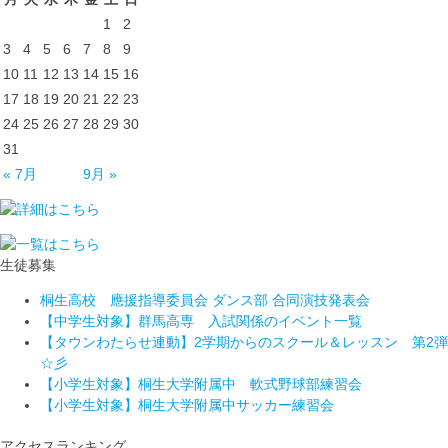
1
2
3
4
5
6
7
8
9
10
11
12
13
14
15
16
17
18
19
20
21
22
23
24
25
26
27
28
29
30
31
« 7月
9月 »
生徒募集
桐生高校 應援指導委員会 ダンス部 合同演技発表会
【中学生対象】群馬高専 入試関係のイベント一覧
【タウンわたらせ連動】2学期からのスクール＆レッスン 第2弾
☆彡
【小学生対象】桐生大学附属中 軟式野球部練習会
【小学生対象】桐生大学附属中サッカー練習会
アクセスランキング