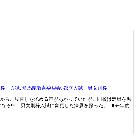
別枠 入試
,
群馬県教育委員会
,
都立入試 男女別枠
どから、見直しを求める声があがっていたが、同校は定員を男
になる中、男女別枠入試に変更した深層を探った。 ■来年度