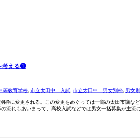
を考える❶
中等教育学校
,
市立太田中 入試
,
市立太田中 男女別枠
,
男女
男女別枠に変更される。この変更をめぐっては一部の太田市議な
平等の流れもあいまって、高校入試などでは男女一括募集が主流