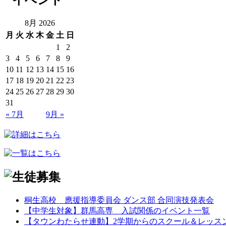
8月 2026
月
火
水
木
金
土
日
1
2
3
4
5
6
7
8
9
10
11
12
13
14
15
16
17
18
19
20
21
22
23
24
25
26
27
28
29
30
31
« 7月
9月 »
桐生高校 應援指導委員会 ダンス部 合同演技発表会
【中学生対象】群馬高専 入試関係のイベント一覧
【タウンわたらせ連動】2学期からのスクール＆レッス