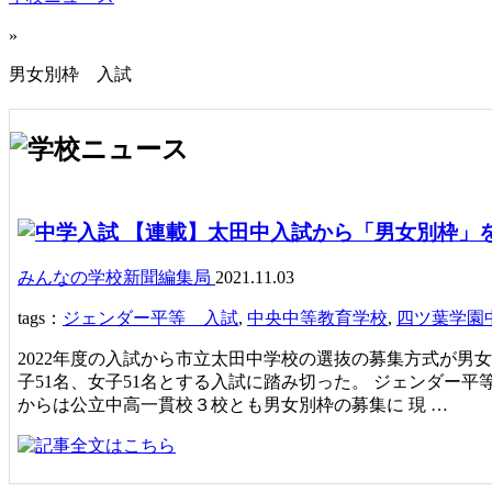
»
男女別枠 入試
【連載】太田中入試から「男女別枠」
みんなの学校新聞編集局
2021.11.03
tags：
ジェンダー平等 入試
,
中央中等教育学校
,
四ツ葉学園
2022年度の入試から市立太田中学校の選抜の募集方式が
子51名、女子51名とする入試に踏み切った。 ジェンダー
からは公立中高一貫校３校とも男女別枠の募集に 現 …