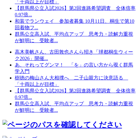
「十両以上が目標」
【群馬県公立入試2026】第2回進路希望調査 全体倍率
0.97倍...
和装でランウェイ 参加者募集 10月11日、桐生で第10
回着物フ...
群馬公立高入試、平均点アップ 思考力・読解力重視
が鮮明に 受験者...
高木美帆さん、古田敦也さんら招き「球都桐生ウィー
ク2026」開催...
あ、それってグンマ！ 「を」の言い方から覗く群馬
学入門
樹徳の梅山さん大相撲へ 二子山親方に決意語る
「十両以上が目標」
【群馬県公立入試2026】第2回進路希望調査 全体倍率
0.97倍...
群馬公立高入試、平均点アップ 思考力・読解力重視
が鮮明に 受験者...