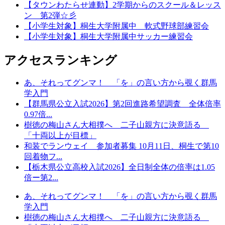
【タウンわたらせ連動】2学期からのスクール＆レッス
ン 第2弾☆彡
【小学生対象】桐生大学附属中 軟式野球部練習会
【小学生対象】桐生大学附属中サッカー練習会
アクセスランキング
あ、それってグンマ！ 「を」の言い方から覗く群馬
学入門
【群馬県公立入試2026】第2回進路希望調査 全体倍率
0.97倍...
樹徳の梅山さん大相撲へ 二子山親方に決意語る
「十両以上が目標」
和装でランウェイ 参加者募集 10月11日、桐生で第10
回着物フ...
【栃木県公立高校入試2026】全日制全体の倍率は1.05
倍ー第2...
あ、それってグンマ！ 「を」の言い方から覗く群馬
学入門
樹徳の梅山さん大相撲へ 二子山親方に決意語る