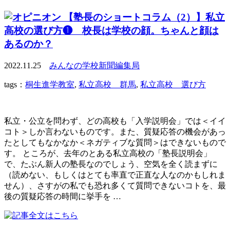
【塾長のショートコラム（2）】私立
高校の選び方❶ 校長は学校の顔。ちゃんと顔は
あるのか？
2022.11.25
みんなの学校新聞編集局
tags：
桐生進学教室
,
私立高校 群馬
,
私立高校 選び方
私立・公立を問わず、どの高校も「入学説明会」では＜イイ
コト＞しか言わないものです。また、質疑応答の機会があっ
たとしてもなかなか＜ネガティブな質問＞はできないもので
す。 ところが、去年のとある私立高校の「塾長説明会」
で、たぶん新人の塾長なのでしょう、空気を全く読まずに
（読めない、もしくはとても率直で正直な人なのかもしれま
せん）、さすがの私でも恐れ多くて質問できないコトを、最
後の質疑応答の時間に挙手を …