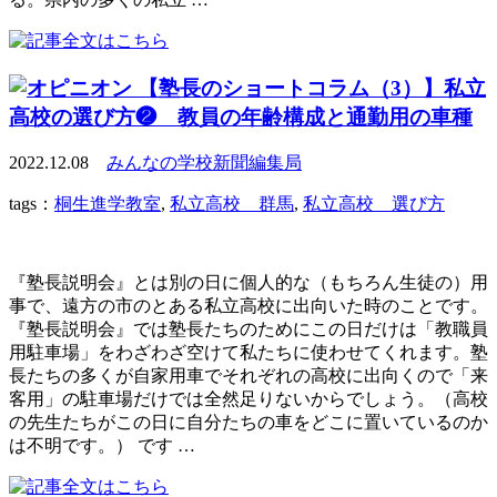
【塾長のショートコラム（3）】私立
高校の選び方❷ 教員の年齢構成と通勤用の車種
2022.12.08
みんなの学校新聞編集局
tags：
桐生進学教室
,
私立高校 群馬
,
私立高校 選び方
『塾長説明会』とは別の日に個人的な（もちろん生徒の）用
事で、遠方の市のとある私立高校に出向いた時のことです。
『塾長説明会』では塾長たちのためにこの日だけは「教職員
用駐車場」をわざわざ空けて私たちに使わせてくれます。塾
長たちの多くが自家用車でそれぞれの高校に出向くので「来
客用」の駐車場だけでは全然足りないからでしょう。（高校
の先生たちがこの日に自分たちの車をどこに置いているのか
は不明です。） です …