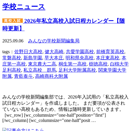
学校ニュース
2026年私立高校入試日程カレンダー【随
時更新】
2025.09.06
みんなの学校新聞編集局
tags：
佐野日大高校
,
健大高崎
,
共愛学園高校
,
前橋育英高校
,
常磐高校
,
新島学園
,
早大本庄
,
明和県央高校
,
本庄東高校
,
本
庄第一高校
,
東京農大二高
,
桐生第一高校
,
樹徳高校
,
白鴎大学
足利高校
,
私立高校 群馬
,
足利大学附属高校
,
関東学園大学
附属
,
青藍泰斗
,
高崎商科大附属
みんなの学校新聞編集部では、2026年入試用の「私立高校入
試日程カレンダー」を作成しました。 まだ要項が公表され
ていない高校もあるため、情報は随時更新していきます。
[wc_row] [wc_columnsize="one-half"position="first"]
[/wc_column] [wc_columnsize="one-half"posit …