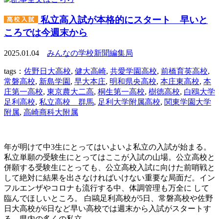
私立高入試が本格的にスタート 早いと
ころでは今週末から
2025.01.04
みんなの学校新聞編集局
tags：
佐野日大高校
,
健大高崎
,
共愛学園高校
,
前橋育英高校
,
常磐高校
,
新島学園
,
早大本庄
,
明和県央高校
,
本庄東高校
,
本
庄第一高校
,
東京農大二高
,
桐生第一高校
,
樹徳高校
,
白鴎大学
足利高校
,
私立高校 群馬
,
足利大学附属高校
,
関東学園大学
附属
,
高崎商科大附属
年が明けて中3生にとってはいよいよ私立の入試が始まる。
私立単願の受験生にとってはここが入試の山場。公立高校と
併願する受験生にとっても、公立高校入試に向けた前哨戦と
して絶対に結果を出さなければいけない重要な局面だ。イン
フルエンザやコロナも流行する中、体調管理も万全に して
臨んでほしいところ。 白鷗足利高校が5日、常磐高校や佐野
日大高校が6日など早い高校では週末から入試がスタートす
る。県内の多くの私立 …