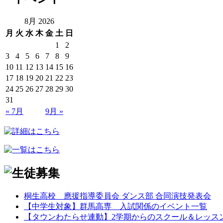
8月 2026
月
火
水
木
金
土
日
1
2
3
4
5
6
7
8
9
10
11
12
13
14
15
16
17
18
19
20
21
22
23
24
25
26
27
28
29
30
31
« 7月
9月 »
桐生高校 應援指導委員会 ダンス部 合同演技発表会
【中学生対象】群馬高専 入試関係のイベント一覧
【タウンわたらせ連動】2学期からのスクール＆レッス