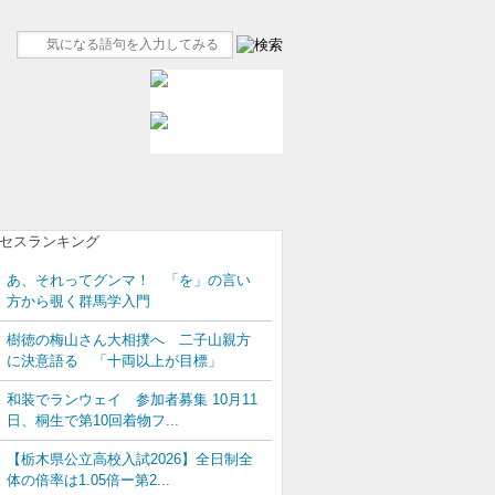
あ、それってグンマ！ 「を」の言い
方から覗く群馬学入門
樹徳の梅山さん大相撲へ 二子山親方
に決意語る 「十両以上が目標」
和装でランウェイ 参加者募集 10月11
日、桐生で第10回着物フ...
【栃木県公立高校入試2026】全日制全
体の倍率は1.05倍ー第2...