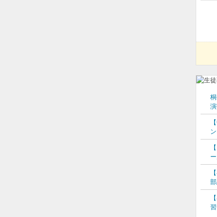
桐
演
【
ン
【
ー
【
部
【
習