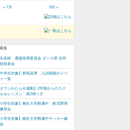
« 7月
9月 »
生高校 應援指導委員会 ダンス部 合同
技発表会
中学生対象】群馬高専 入試関係のイベ
ト一覧
タウンわたらせ連動】2学期からのスク
ル＆レッスン 第2弾☆彡
小学生対象】桐生大学附属中 軟式野球
練習会
小学生対象】桐生大学附属中サッカー練
会