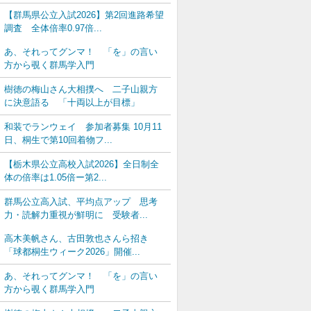
【群馬県公立入試2026】第2回進路希望
調査 全体倍率0.97倍...
あ、それってグンマ！ 「を」の言い
方から覗く群馬学入門
樹徳の梅山さん大相撲へ 二子山親方
に決意語る 「十両以上が目標」
和装でランウェイ 参加者募集 10月11
日、桐生で第10回着物フ...
【栃木県公立高校入試2026】全日制全
体の倍率は1.05倍ー第2...
群馬公立高入試、平均点アップ 思考
力・読解力重視が鮮明に 受験者...
高木美帆さん、古田敦也さんら招き
「球都桐生ウィーク2026」開催...
あ、それってグンマ！ 「を」の言い
方から覗く群馬学入門