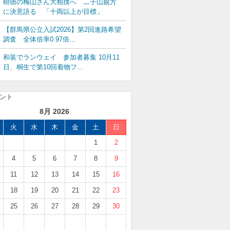
樹徳の梅山さん大相撲へ 二子山親方
に決意語る 「十両以上が目標」
【群馬県公立入試2026】第2回進路希望
調査 全体倍率0.97倍...
和装でランウェイ 参加者募集 10月11
日、桐生で第10回着物フ...
8月 2026
火
水
木
金
土
日
1
2
4
5
6
7
8
9
11
12
13
14
15
16
18
19
20
21
22
23
25
26
27
28
29
30