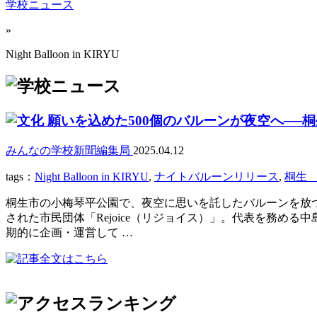
学校ニュース
»
Night Balloon in KIRYU
願いを込めた500個のバルーンが夜空へ──桐生で「
みんなの学校新聞編集局
2025.04.12
tags：
Night Balloon in KIRYU
,
ナイトバルーンリリース
,
桐生 
桐生市の小梅琴平公園で、夜空に思いを託したバルーンを放つ幻想的なイベ
された市民団体「Rejoice（リジョイス）」。代表を務
期的に企画・運営して …