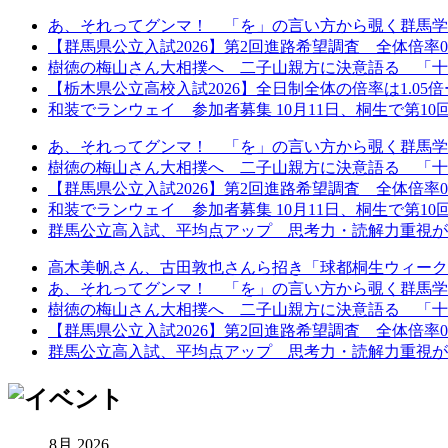
あ、それってグンマ！ 「を」の言い方から覗く群馬学
【群馬県公立入試2026】第2回進路希望調査 全体倍率0.97
樹徳の梅山さん大相撲へ 二子山親方に決意語る 「十
【栃木県公立高校入試2026】全日制全体の倍率は1.05倍ー第
和装でランウェイ 参加者募集 10月11日、桐生で第10回着
あ、それってグンマ！ 「を」の言い方から覗く群馬学
樹徳の梅山さん大相撲へ 二子山親方に決意語る 「十
【群馬県公立入試2026】第2回進路希望調査 全体倍率0.97
和装でランウェイ 参加者募集 10月11日、桐生で第10回着
群馬公立高入試、平均点アップ 思考力・読解力重視が鮮
高木美帆さん、古田敦也さんら招き「球都桐生ウィーク202
あ、それってグンマ！ 「を」の言い方から覗く群馬学
樹徳の梅山さん大相撲へ 二子山親方に決意語る 「十
【群馬県公立入試2026】第2回進路希望調査 全体倍率0.97
群馬公立高入試、平均点アップ 思考力・読解力重視が鮮
8月 2026