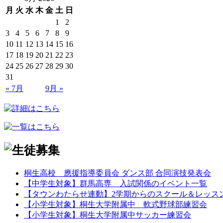
月
火
水
木
金
土
日
1
2
3
4
5
6
7
8
9
10
11
12
13
14
15
16
17
18
19
20
21
22
23
24
25
26
27
28
29
30
31
« 7月
9月 »
桐生高校 應援指導委員会 ダンス部 合同演技発表会
【中学生対象】群馬高専 入試関係のイベント一覧
【タウンわたらせ連動】2学期からのスクール＆レッス
【小学生対象】桐生大学附属中 軟式野球部練習会
【小学生対象】桐生大学附属中サッカー練習会