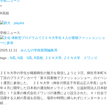
学校ニュース
»
R高校
学校ニュース
体験型プログラムでＺＥＮ大学生４人が着物ファッションショ
ーに参加
2025.11.11
みんなの学校新聞編集局
tags：
N高
,
N高 S高
,
R高校
,
ＺＥＮ大学
,
ＺＥＮ大学 ドワンゴ
ＺＥＮ大学の学生が織都桐生の魅力を発信しようと３日、桐生市本町６
丁目のプラスアンカーで「第９回着物でファッションショー」のイベン
ト運営に参加した。 ＺＥＮ大学（神奈川県逗子市若山正人学長）は今
年４月に開学した日本初の通信制オンライン大学。公益財団法人日本財
団とＩＴ企業の株式会社ドワンゴの連携により設立された。ＡＩ社会で
活躍する人材の育成を目指し、場所や時間に縛られずにインターネット
経 …