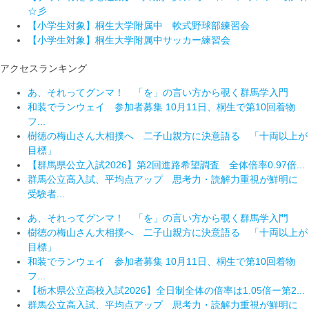
☆彡
【小学生対象】桐生大学附属中 軟式野球部練習会
【小学生対象】桐生大学附属中サッカー練習会
アクセスランキング
あ、それってグンマ！ 「を」の言い方から覗く群馬学入門
和装でランウェイ 参加者募集 10月11日、桐生で第10回着物
フ...
樹徳の梅山さん大相撲へ 二子山親方に決意語る 「十両以上が
目標」
【群馬県公立入試2026】第2回進路希望調査 全体倍率0.97倍...
群馬公立高入試、平均点アップ 思考力・読解力重視が鮮明に
受験者...
あ、それってグンマ！ 「を」の言い方から覗く群馬学入門
樹徳の梅山さん大相撲へ 二子山親方に決意語る 「十両以上が
目標」
和装でランウェイ 参加者募集 10月11日、桐生で第10回着物
フ...
【栃木県公立高校入試2026】全日制全体の倍率は1.05倍ー第2...
群馬公立高入試、平均点アップ 思考力・読解力重視が鮮明に