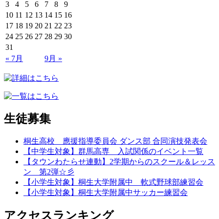
3
4
5
6
7
8
9
10
11
12
13
14
15
16
17
18
19
20
21
22
23
24
25
26
27
28
29
30
31
« 7月
9月 »
生徒募集
桐生高校 應援指導委員会 ダンス部 合同演技発表会
【中学生対象】群馬高専 入試関係のイベント一覧
【タウンわたらせ連動】2学期からのスクール＆レッス
ン 第2弾☆彡
【小学生対象】桐生大学附属中 軟式野球部練習会
【小学生対象】桐生大学附属中サッカー練習会
アクセスランキング