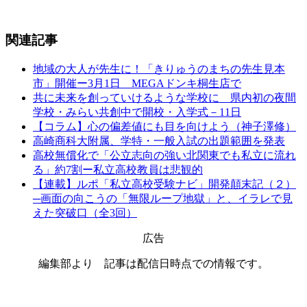
関連記事
地域の大人が先生に！「きりゅうのまちの先生見本
市」開催ー3月1日 MEGAドンキ桐生店で
共に未来を創っていけるような学校に 県内初の夜間
学校・みらい共創中で開校・入学式－11日
【コラム】心の偏差値にも目を向けよう（神子澤修）
高崎商科大附属、学特・一般入試の出題範囲を発表
高校無償化で「公立志向の強い北関東でも私立に流れ
る」約7割ー私立高校教員は悲観的
【連載】ルポ「私立高校受験ナビ」開発顛末記（２）
─画面の向こうの「無限ループ地獄」と、イラレで見
えた突破口（全3回）
広告
編集部より 記事は配信日時点での情報です。