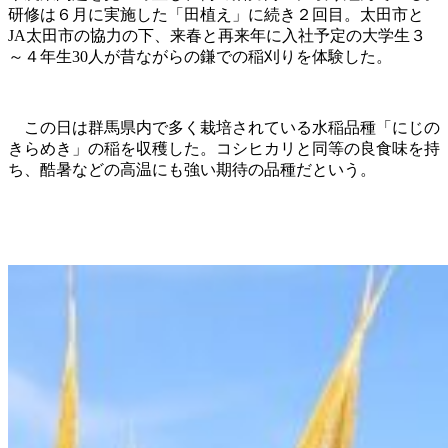
研修は６月に実施した「田植え」に続き２回目。太田市と
JA太田市の協力の下、来春と再来年に入社予定の大学生３
～４年生30人が昔ながらの鎌での稲刈りを体験した。
この日は群馬県内で多く栽培されている水稲品種「にじの
きらめき」の稲を収穫した。コシヒカリと同等の良食味を持
ち、酷暑などの高温にも強い期待の品種だという。