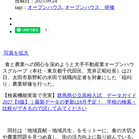
投稿日：2025.09.24
tags：
オープンハウス
,
オープンハウス 研修
写真を拡大
食と農業への関心を深めようと大手不動産業オープンハウ
スグループ（本社・東京都千代田区、荒井正昭社長）は21
日、太田市新野町の水田で就職内定者を対象にした「稲刈
り」農業研修を行った。
【検索機能実装で充実】
群馬県公立高校入試 データガイド
2027【β版】｜最新データの更新は8月予定！ 学校の検索・
比較ができるので試してみてください
同社は「地域貢献・地域共生」をモットーに、食の大切さ
や農業問題を見つめ直し、街の活力向上に取り組んでいる。