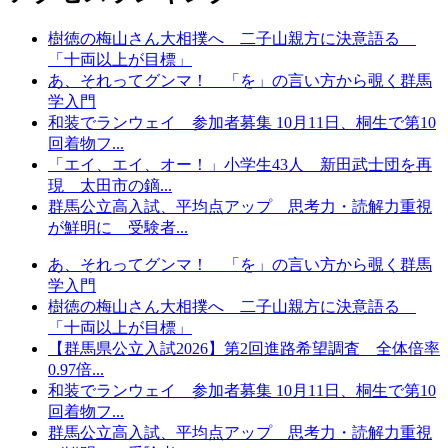
樹徳の梅山さん大相撲へ 二子山親方に決意語る
「十両以上が目標」
あ、それってグンマ！ 「を」の言い方から覗く群馬
学入門
和装でランウェイ 参加者募集 10月11日、桐生で第10
回着物フ...
「エイ、エイ、オー！」小学生43人 新田武士団を再
現 太田市の鏑...
群馬公立高入試、平均点アップ 思考力・読解力重視
が鮮明に 受験者...
あ、それってグンマ！ 「を」の言い方から覗く群馬
学入門
樹徳の梅山さん大相撲へ 二子山親方に決意語る
「十両以上が目標」
【群馬県公立入試2026】第2回進路希望調査 全体倍率
0.97倍...
和装でランウェイ 参加者募集 10月11日、桐生で第10
回着物フ...
群馬公立高入試、平均点アップ 思考力・読解力重視