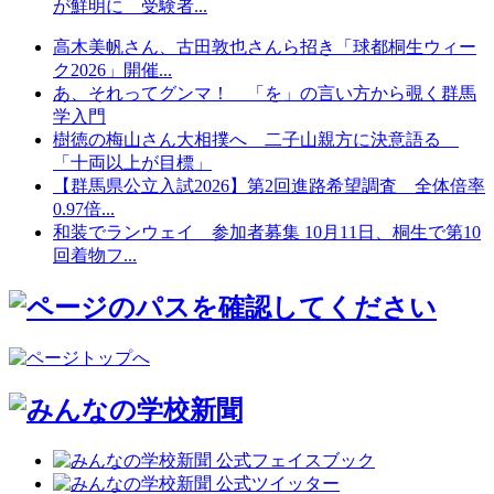
が鮮明に 受験者...
高木美帆さん、古田敦也さんら招き「球都桐生ウィー
ク2026」開催...
あ、それってグンマ！ 「を」の言い方から覗く群馬
学入門
樹徳の梅山さん大相撲へ 二子山親方に決意語る
「十両以上が目標」
【群馬県公立入試2026】第2回進路希望調査 全体倍率
0.97倍...
和装でランウェイ 参加者募集 10月11日、桐生で第10
回着物フ...