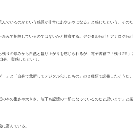
んでいるのかという感覚が非常にあやふやになる」と感じたという。そのた
厚みで把握しているのではないかと推察する。デジタル時計とアナログ時計
残りの厚みから自然と盛り上がりを感じられるが、電子書籍で「残り2％」と
授自身、実感したという。
ー」と「自身で裁断してデジタル化したもの」の２種類で読書したそうだ。
の本の重さや大きさ、装丁も記憶の一部になっているのだと思います」と柴
唆に富んでいる。