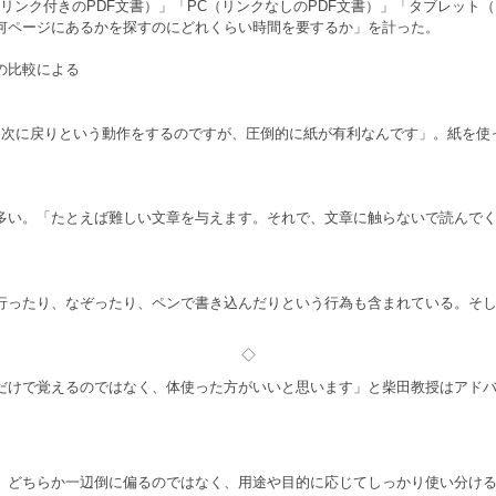
ンク付きのPDF文書）」「PC（リンクなしのPDF文書）」「タブレット（
何ページにあるかを探すのにどれくらい時間を要するか」を計った。
の比較による
目次に戻りという動作をするのですが、圧倒的に紙が有利なんです」。紙を使
い。「たとえば難しい文章を与えます。それで、文章に触らないで読んでく
ったり、なぞったり、ペンで書き込んだりという行為も含まれている。そし
◇
だけで覚えるのではなく、体使った方がいいと思います」と柴田教授はアド
、どちらか一辺倒に偏るのではなく、用途や目的に応じてしっかり使い分け