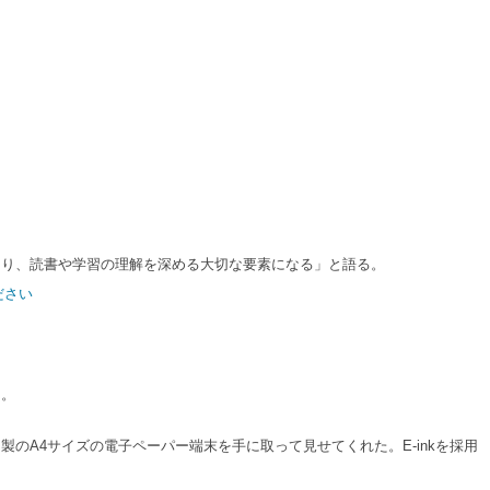
り、読書や学習の理解を深める大切な要素になる」と語る。
ださい
る。
A4サイズの電子ペーパー端末を手に取って見せてくれた。E-inkを採用