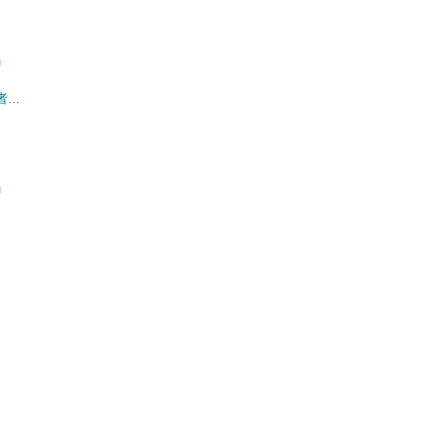
」
..
」