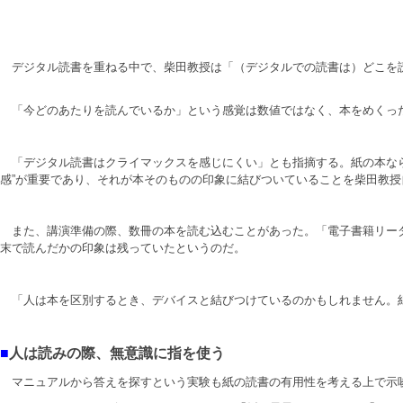
デジタル読書を重ねる中で、柴田教授は「（デジタルでの読書は）どこを読
「今どのあたりを読んでいるか」という感覚は数値ではなく、本をめくった
「デジタル読書はクライマックスを感じにくい」とも指摘する。紙の本なら
感”が重要であり、それが本そのものの印象に結びついていることを柴田教
また、講演準備の際、数冊の本を読む込むことがあった。「電子書籍リーダ
末で読んだかの印象は残っていたというのだ。
「人は本を区別するとき、デバイスと結びつけているのかもしれません。紙
■
人は読みの際、無意識に指を使う
マニュアルから答えを探すという実験も紙の読書の有用性を考える上で示