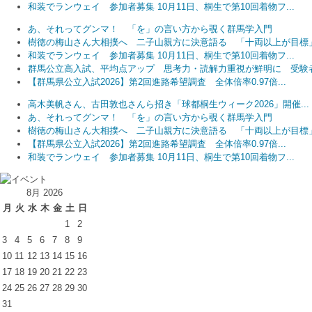
和装でランウェイ 参加者募集 10月11日、桐生で第10回着物フ...
あ、それってグンマ！ 「を」の言い方から覗く群馬学入門
樹徳の梅山さん大相撲へ 二子山親方に決意語る 「十両以上が目標
和装でランウェイ 参加者募集 10月11日、桐生で第10回着物フ...
群馬公立高入試、平均点アップ 思考力・読解力重視が鮮明に 受験者.
【群馬県公立入試2026】第2回進路希望調査 全体倍率0.97倍...
高木美帆さん、古田敦也さんら招き「球都桐生ウィーク2026」開催...
あ、それってグンマ！ 「を」の言い方から覗く群馬学入門
樹徳の梅山さん大相撲へ 二子山親方に決意語る 「十両以上が目標
【群馬県公立入試2026】第2回進路希望調査 全体倍率0.97倍...
和装でランウェイ 参加者募集 10月11日、桐生で第10回着物フ...
8月 2026
月
火
水
木
金
土
日
1
2
3
4
5
6
7
8
9
10
11
12
13
14
15
16
17
18
19
20
21
22
23
24
25
26
27
28
29
30
31