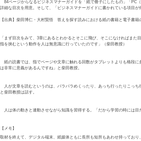
84ページからなるビジネスマナーガイドを「紙で冊子にしたもの」「PC（リ
詳細な目次を用意。そして、「ビジネスマナーガイドに書かれている項目が
【出典】柴田博仁・大村賢悟 答えを探す読みにおける紙の書籍と電子書籍
「まず目次をみて、3章にあるとわかるとそこに飛び、そこになければまた
指を挟むという動作を人は無意識に行っていたのです」（柴田教授）
紙の読書では、指でページや文章に触れる回数がタブレットよりも格段に多
は非常に意義があるんですね」と柴田教授。
人が文章を読むというのは、パラパラめくったり、あっち行ったりこっち行
と柴田教授は話す。
人は体の動きと連動させながら知識を習得する。「だから学習の時には目
【メモ】
取材を終えて、デジタル端末、紙媒体ともに長所も短所もあわせ持っており