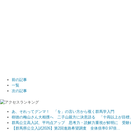
前の記事
一覧
次の記事
あ、それってグンマ！ 「を」の言い方から覗く群馬学入門
樹徳の梅山さん大相撲へ 二子山親方に決意語る 「十両以上が目標
群馬公立高入試、平均点アップ 思考力・読解力重視が鮮明に 受験者.
【群馬県公立入試2026】第2回進路希望調査 全体倍率0.97倍...