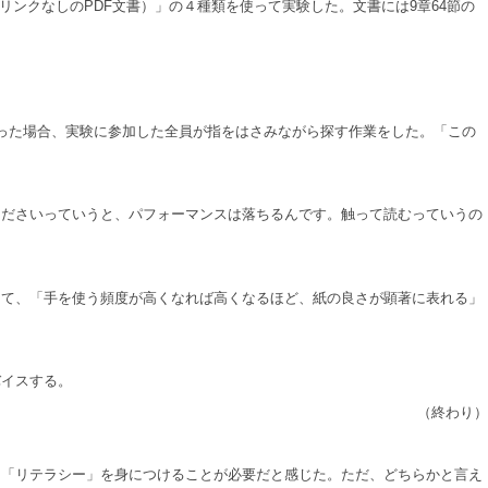
リンクなしのPDF文書）」の４種類を使って実験した。文書には9章64節の
った場合、実験に参加した全員が指をはさみながら探す作業をした。「この
ださいっていうと、パフォーマンスは落ちるんです。触って読むっていうの
て、「手を使う頻度が高くなれば高くなるほど、紙の良さが顕著に表れる」
バイスする。
（終わり）
る「リテラシー」を身につけることが必要だと感じた。ただ、どちらかと言え