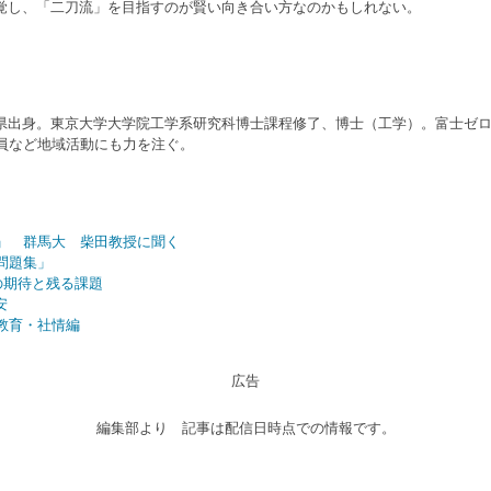
覚し、「二刀流」を目指すのが賢い向き合い方なのかもしれない。
出身。東京大学大学院工学系研究科博士課程修了、博士（工学）。富士ゼロッ
行委員など地域活動にも力を注ぐ。
」 群馬大 柴田教授に聞く
問題集」
の期待と残る課題
安
教育・社情編
広告
編集部より 記事は配信日時点での情報です。