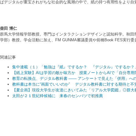
ばデジタルが重宝されがちな社会的な風潮の中で、紙の持つ有用性をより自
柴田 博仁
群馬大学情報学部教授。専門はインタラクションデザインと認知科学。秋田県
学部）教授。学会活動に加え、FM GUNMA審議委員や前橋Book FES実
関連記事
集中連載（１）「勉強は『紙』でするか？ 『デジタル』でするか？
【紙上実験】AIは学習の敵か味方か 授業ノートからAIで「自分専用
教育の転換点、デジタル教科書 —— アンケートで見えた「併用」へ
教科書は本当に“画面でいいのか” デジタル教科書に対する期待と不
【夏企画】現役大学生が友達にきいてみた「リアル大学図鑑」◎群大
太田が２１世紀枠候補に 来春のセンバツで初推薦