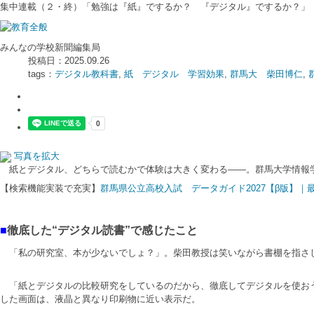
集中連載（２・終）「勉強は『紙』でするか？ 『デジタル』でするか？」 
みんなの学校新聞編集局
投稿日：2025.09.26
tags：
デジタル教科書
,
紙 デジタル 学習効果
,
群馬大 柴田博仁
,
写真を拡大
紙とデジタル、どちらで読むかで体験は大きく変わる――。群馬大学情報学
【検索機能実装で充実】
群馬県公立高校入試 データガイド2027【β版】
■
徹底した“デジタル読書”で感じたこと
「私の研究室、本が少ないでしょ？」。柴田教授は笑いながら書棚を指さ
「紙とデジタルの比較研究をしているのだから、徹底してデジタルを使おうと
した画面は、液晶と異なり印刷物に近い表示だ。