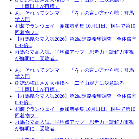
「十両以上が目標」
あ、それってグンマ！ 「を」の言い方から覗く群馬
学入門
和装でランウェイ 参加者募集 10月11日、桐生で第10
回着物フ...
【群馬県公立入試2026】第2回進路希望調査 全体倍率
0.97倍...
群馬公立高入試、平均点アップ 思考力・読解力重視
が鮮明に 受験者...
あ、それってグンマ！ 「を」の言い方から覗く群馬
学入門
樹徳の梅山さん大相撲へ 二子山親方に決意語る
「十両以上が目標」
【群馬県公立入試2026】第2回進路希望調査 全体倍率
0.97倍...
和装でランウェイ 参加者募集 10月11日、桐生で第10
回着物フ...
群馬公立高入試、平均点アップ 思考力・読解力重視
が鮮明に 受験者...