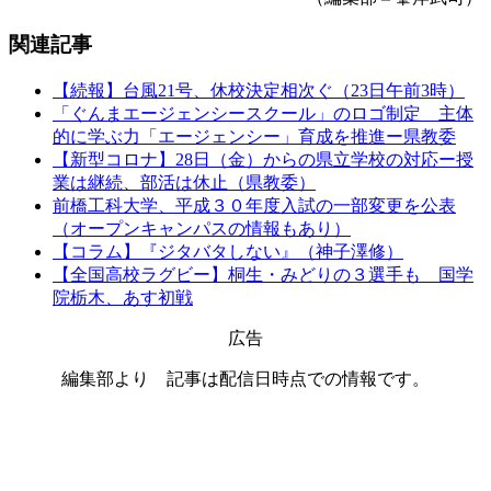
関連記事
【続報】台風21号、休校決定相次ぐ（23日午前3時）
「ぐんまエージェンシースクール」のロゴ制定 主体
的に学ぶ力「エージェンシー」育成を推進ー県教委
【新型コロナ】28日（金）からの県立学校の対応ー授
業は継続、部活は休止（県教委）
前橋工科大学、平成３０年度入試の一部変更を公表
（オープンキャンパスの情報もあり）
【コラム】『ジタバタしない』（神子澤修）
【全国高校ラグビー】桐生・みどりの３選手も 国学
院栃木、あす初戦
広告
編集部より 記事は配信日時点での情報です。