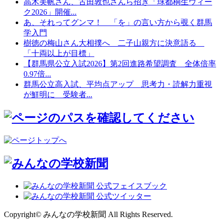
高木美帆さん、古田敦也さんら招き「球都桐生ウィー
ク2026」開催...
あ、それってグンマ！ 「を」の言い方から覗く群馬
学入門
樹徳の梅山さん大相撲へ 二子山親方に決意語る
「十両以上が目標」
【群馬県公立入試2026】第2回進路希望調査 全体倍率
0.97倍...
群馬公立高入試、平均点アップ 思考力・読解力重視
が鮮明に 受験者...
Copyright© みんなの学校新聞 All Rights Reserved.