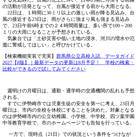
の活動が活発となって、台風が接近する前から大雨となる。
22日は、１時間に30ミリ以上の激しい雨が降る見込み。台
風の接近する23日は、雨がさらに強まり風も強まる見込み
で、23日午前6時までの２４時間雨量は、多い所で100～200
ミリの大雨になることが予想されている。
気象台では「土砂災害や低い土地の浸水、河川の増水や氾
濫に警戒してほしい」と呼びかけている。
【検索機能実装で充実】
群馬県公立高校入試 データガイド
2027【β版】｜最新データの更新は8月予定！ 学校の検索・
比較ができるので試してみてください
週明けの月曜日は、通勤・通学時の交通機関の乱れも予想
される。
すでに伊勢崎市では児童生徒の安全を第一に考え、23日月
曜日は、市内の全校を休校にすることを決めた。対象となる
のは伊勢崎市内の公立幼稚園、小学校、中学校、四ツ葉学園
中等教育学校で、市のホームページでも告知を行っている。
一方で、現時点（21日）での状況という条件をつけなが