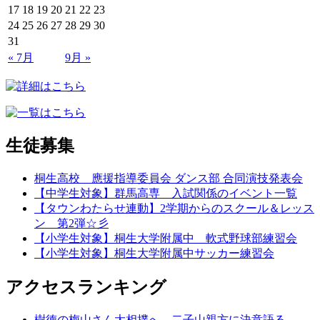
17
18
19
20
21
22
23
24
25
26
27
28
29
30
31
« 7月
9月 »
生徒募集
桐生高校 應援指導委員会 ダンス部 合同演技発表会
【中学生対象】群馬高専 入試関係のイベント一覧
【タウンわたらせ連動】2学期からのスクール＆レッス
ン 第2弾☆彡
【小学生対象】桐生大学附属中 軟式野球部練習会
【小学生対象】桐生大学附属中サッカー練習会
アクセスランキング
樹徳の梅山さん大相撲へ 二子山親方に決意語る