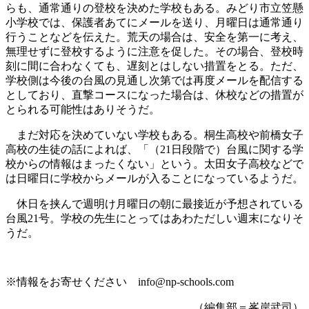
らも、通常通りの登校を決めた学校もある。みどり市立笠懸
小学校では、保護者あてにメールを送り、月曜日は通常通り
行うことなどを伝えた。荒天の場合は、安全を第一に考え、
無理せずに登校するように注意を促した。その場合、登校時
刻に間に合わなくても、遅刻とはしない措置をとる。ただ、
学校側は今後の台風の見通し次第では再度メールを配信する
としており、直撃コースになった場合は、休校などの措置が
とられる可能性はありそうだ。
まだ対応を決めていない学校もある。桐生高校や前橋女子
高校の生徒の話によれば、「（21日段階で）台風に関する学
校からの情報はまったくない」という。太田女子高校などで
は日曜日に学校からメールが入ることになっているようだ。
休日を挟んで週明け月曜日の朝に最接近が予想されている
台風21号。学校の先生にとってはあわただしい週末になりそ
うだ。
※情報をお寄せください info@np-schools.com
（編集部＝峯岸武司）