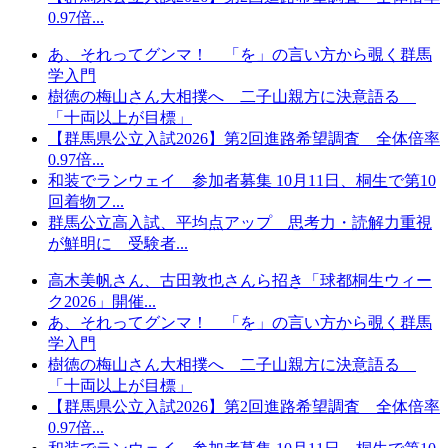
0.97倍...
あ、それってグンマ！ 「を」の言い方から覗く群馬
学入門
樹徳の梅山さん大相撲へ 二子山親方に決意語る
「十両以上が目標」
【群馬県公立入試2026】第2回進路希望調査 全体倍率
0.97倍...
和装でランウェイ 参加者募集 10月11日、桐生で第10
回着物フ...
群馬公立高入試、平均点アップ 思考力・読解力重視
が鮮明に 受験者...
高木美帆さん、古田敦也さんら招き「球都桐生ウィー
ク2026」開催...
あ、それってグンマ！ 「を」の言い方から覗く群馬
学入門
樹徳の梅山さん大相撲へ 二子山親方に決意語る
「十両以上が目標」
【群馬県公立入試2026】第2回進路希望調査 全体倍率
0.97倍...