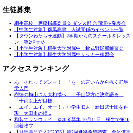
生徒募集
桐生高校 應援指導委員会 ダンス部 合同演技発表会
【中学生対象】群馬高専 入試関係のイベント一覧
【タウンわたらせ連動】2学期からのスクール＆レッス
ン 第2弾☆彡
【小学生対象】桐生大学附属中 軟式野球部練習会
【小学生対象】桐生大学附属中サッカー練習会
アクセスランキング
あ、それってグンマ！ 「を」の言い方から覗く群馬
学入門
樹徳の梅山さん大相撲へ 二子山親方に決意語る
「十両以上が目標」
「エイ、エイ、オー！」小学生43人 新田武士団を再
現 太田市の鏑...
和装でランウェイ 参加者募集 10月11日、桐生で第10
回着物フ...
【群馬県公立入試2026】第2回進路希望調査 全体倍率