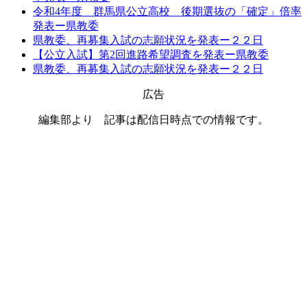
令和4年度 群馬県公立高校 後期選抜の「確定」倍率
発表ー県教委
県教委、再募集入試の志願状況を発表ー２２日
【公立入試】第2回進路希望調査を発表ー県教委
県教委、再募集入試の志願状況を発表ー２２日
広告
編集部より 記事は配信日時点での情報です。