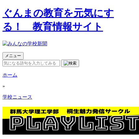
ぐんまの教育を元気にす
る！ 教育情報サイト
メニュー
ホーム
»
学校ニュース