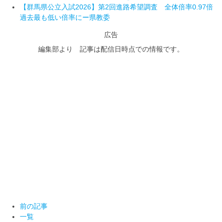
【群馬県公立入試2026】第2回進路希望調査 全体倍率0.97倍
過去最も低い倍率にー県教委
広告
編集部より 記事は配信日時点での情報です。
前の記事
一覧