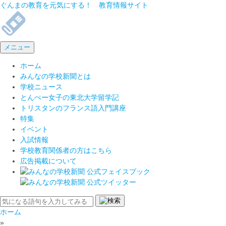
ぐんまの教育を元気にする！ 教育情報サイト
メニュー
ホーム
みんなの学校新聞とは
学校ニュース
とんぺー女子の東北大学留学記
トリスタンのフランス語入門講座
特集
イベント
入試情報
学校教育関係者の方はこちら
広告掲載について
ホーム
»