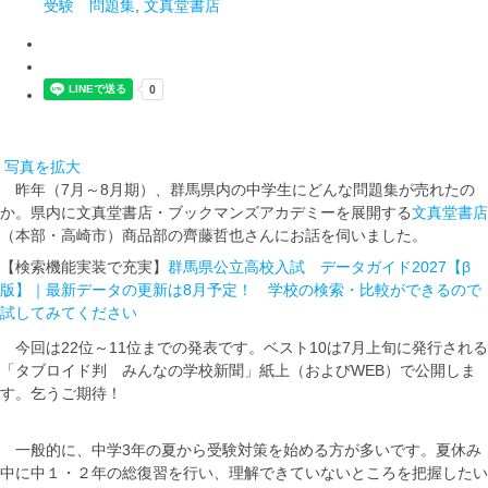
受験 問題集
,
文真堂書店
写真を拡大
昨年（7月～8月期）、群馬県内の中学生にどんな問題集が売れたの
か。県内に文真堂書店・ブックマンズアカデミーを展開する
文真堂書店
（本部・高崎市）商品部の齊藤哲也さんにお話を伺いました。
【検索機能実装で充実】
群馬県公立高校入試 データガイド2027【β
版】｜最新データの更新は8月予定！ 学校の検索・比較ができるので
試してみてください
今回は22位～11位までの発表です。ベスト10は7月上旬に発行される
「タブロイド判 みんなの学校新聞」紙上（およびWEB）で公開しま
す。乞うご期待！
一般的に、中学3年の夏から受験対策を始める方が多いです。夏休み
中に中１・２年の総復習を行い、理解できていないところを把握したい