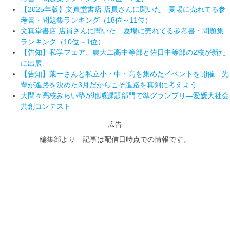
【2025年版】文真堂書店 店員さんに聞いた 夏場に売れてる参
考書・問題集ランキング（18位～11位）
文真堂書店 店員さんに聞いた 夏場に売れてる参考書・問題集
ランキング（10位～1位）
【告知】私学フェア、農大二高中等部と佐日中等部の2校が新た
に出展
【告知】葉一さんと私立小・中・高を集めたイベントを開催 先
輩が進路を決めた3月だからこそ進路を真剣に考えよう
大間々高校みらい塾が地域課題部門で準グランプリ―愛媛大社会
共創コンテスト
広告
編集部より 記事は配信日時点での情報です。