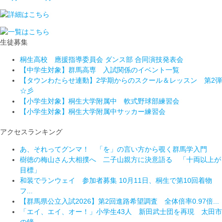
生徒募集
桐生高校 應援指導委員会 ダンス部 合同演技発表会
【中学生対象】群馬高専 入試関係のイベント一覧
【タウンわたらせ連動】2学期からのスクール＆レッスン 第2弾
☆彡
【小学生対象】桐生大学附属中 軟式野球部練習会
【小学生対象】桐生大学附属中サッカー練習会
アクセスランキング
あ、それってグンマ！ 「を」の言い方から覗く群馬学入門
樹徳の梅山さん大相撲へ 二子山親方に決意語る 「十両以上が
目標」
和装でランウェイ 参加者募集 10月11日、桐生で第10回着物
フ...
【群馬県公立入試2026】第2回進路希望調査 全体倍率0.97倍...
「エイ、エイ、オー！」小学生43人 新田武士団を再現 太田市